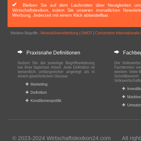
Bleiben Sie auf dem Laufenden über Neuigkeiten und 
Wirtschaftslexikon, indem Sie unseren monatlichen Newslett
Werbung. Jederzeit mit einem Klick abbestellbar.
Weitere Begriffe :
Mineralölverarbeitung
|
SWOT
|
Convention Internationale
Praxisnahe Definitionen
Fachbegri
Nutzen Sie die jeweilige Begriffserklärung
Die Volkswirtsc
bei Ihrer täglichen Arbeit. Jede Definition ist
Fachtermini vo
wesentlich umfangreicher angelegt als in
werden. Viele B
einem gewöhnlichen Glossar.
Schnittberei
Volkswirtschaft
Marketing
Investit
Definition
Marktve
Konditionenpolitik
Umsatzs
© 2023-2024 Wirtschaftslexikon24.com All rights