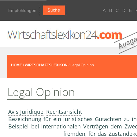
Empfehlungen
A
B
C
D
E
HOME
/
WIRTSCHAFTSLEXIKON
/ Legal Opinion
Legal Opinion
Avis Juridique
,
Rechtsansicht
Bezeichnung für ein juristisches Gutachten zu i
Beispiel bei internationalen Verträgen dem Zweck
fremden, für das Zustand