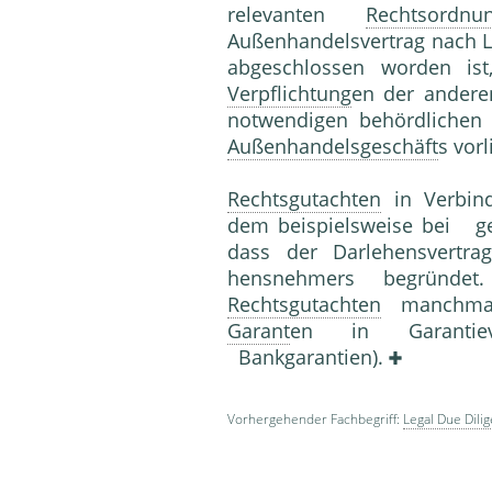
relevanten
Rechtsordnu
Außenhandelsvertrag nach 
abgeschlossen worden ist,
Verpflichtung
en der anderen
notwendigen behördlichen
Außenhandelsgeschäft
s vorl
Rechtsgutachten
in Verbind
dem beispielsweise bei g
dass der Darlehensvertr
hensnehmers begründet
Rechtsgutachten
manchmal
Garant
en in Garantieve
Bankgarantien).
Vorhergehender Fachbegriff:
Legal Due Dili