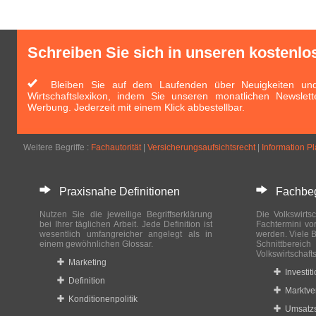
Schreiben Sie sich in unseren kostenlo
Bleiben Sie auf dem Laufenden über Neuigkeiten und 
Wirtschaftslexikon, indem Sie unseren monatlichen Newslett
Werbung. Jederzeit mit einem Klick abbestellbar.
Weitere Begriffe :
Fachautorität
|
Versicherungsaufsichtsrecht
|
Information P
Praxisnahe Definitionen
Fachbegri
Nutzen Sie die jeweilige Begriffserklärung
Die Volkswirtsc
bei Ihrer täglichen Arbeit. Jede Definition ist
Fachtermini vo
wesentlich umfangreicher angelegt als in
werden. Viele B
einem gewöhnlichen Glossar.
Schnittberei
Volkswirtschaft
Marketing
Investit
Definition
Marktve
Konditionenpolitik
Umsatzs