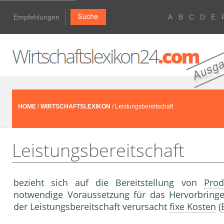
Empfehlungen
A
B
C
D
E
HOME
/
WIRTSCHAFTSLEXIKON
/ Leistungsbereitschaft
Leistungsbereitschaft
bezieht sich auf die Bereitstellung von
Prod
notwendige Voraussetzung für das Hervorbrin
der Leistungsbereitschaft verursacht
fixe Kosten
(