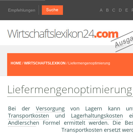
Empfehlungen
A
B
C
D
E
HOME
/
WIRTSCHAFTSLEXIKON
/ Liefermengenoptimierung
Liefermengenoptimierung
Bei der
Versorgung
von Lagern kann unte
Transportkosten
und
Lagerhaltungskosten
ei
Andlersche
n Formel ermittelt werden. Die Bes
Transportkosten
ersetzt wer