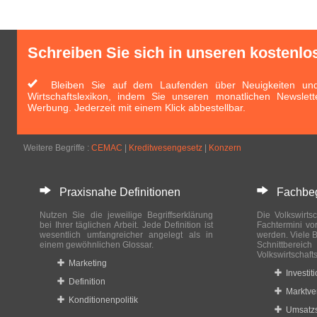
Schreiben Sie sich in unseren kostenlo
Bleiben Sie auf dem Laufenden über Neuigkeiten und 
Wirtschaftslexikon, indem Sie unseren monatlichen Newslett
Werbung. Jederzeit mit einem Klick abbestellbar.
Weitere Begriffe :
CEMAC
|
Kreditwesengesetz
|
Konzern
Praxisnahe Definitionen
Fachbegri
Nutzen Sie die jeweilige Begriffserklärung
Die Volkswirtsc
bei Ihrer täglichen Arbeit. Jede Definition ist
Fachtermini vo
wesentlich umfangreicher angelegt als in
werden. Viele B
einem gewöhnlichen Glossar.
Schnittberei
Volkswirtschaft
Marketing
Investit
Definition
Marktve
Konditionenpolitik
Umsatzs