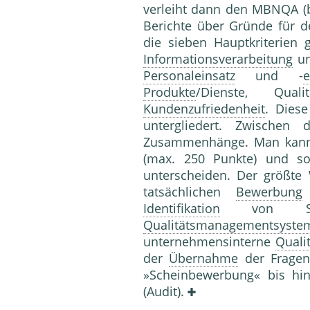
verleiht dann den MBNQA (b
Berichte über Gründe für de
die sieben Hauptkriterien 
Informationsverarbeitung
u
Personaleinsatz
und -
e
Produkte
/Dienste, Qual
Kundenzufriedenheit
. Diese
untergliedert. Zwischen
Zusammenhänge. Man kann g
(max. 250 Punkte) und so
unterscheiden. Der größte
tatsächlichen
Bewerbung
Identifikation
von Stä
Qualitätsmanagementsyste
unternehmensinterne
Quali
der
Übernahme
der Fragen
»Scheinbewerbung« bis hi
(Audit).