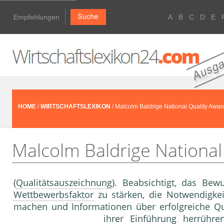
Empfehlungen
A
B
C
D
E
HOME
/
WIRTSCHAFTSLEXIKON
/ Malcolm Baldrige National Quality Awar
Malcolm Baldrige National
(
Qualitätsauszeichnung
). Beabsichtigt, das Bew
Wettbewerbsfaktor
zu stärken, die Notwendigke
machen und Informationen über erfolgreiche Qua
ihrer Einführung herrühre