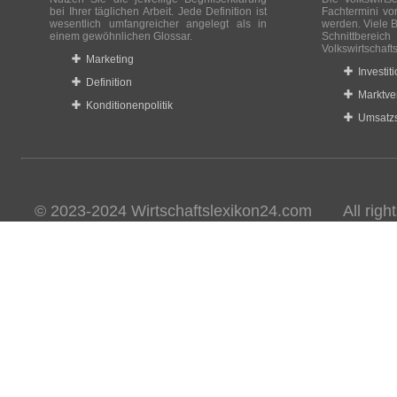
bei Ihrer täglichen Arbeit. Jede Definition ist
Fachtermini vo
wesentlich umfangreicher angelegt als in
werden. Viele B
einem gewöhnlichen Glossar.
Schnittberei
Volkswirtschaft
Marketing
Investit
Definition
Marktve
Konditionenpolitik
Umsatzs
© 2023-2024 Wirtschaftslexikon24.com All rights