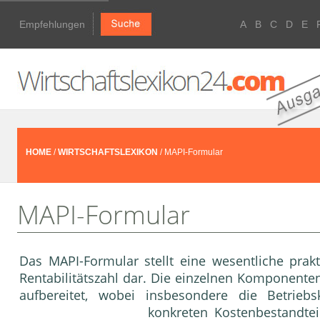
Empfehlungen
A
B
C
D
E
HOME
/
WIRTSCHAFTSLEXIKON
/ MAPI-Formular
MAPI-Formular
Das MAPI-Formular stellt eine wesentliche prakt
Rentabilitätszahl dar. Die einzelnen Komponente
aufbereitet, wobei insbesondere die Betriebsk
konkreten Kostenbestandte