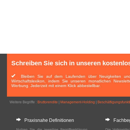
Schreiben Sie sich in unseren kostenlo
Bleiben Sie auf dem Laufenden über Neuigkeiten und 
Wirtschaftslexikon, indem Sie unseren monatlichen Newslett
Werbung. Jederzeit mit einem Klick abbestellbar.
Weitere Begriffe :
Bruttorendite
|
Management-Holding
|
Beschäftigungsfunkt
Praxisnahe Definitionen
Fachbegri
Nutzen Sie die jeweilige Begriffserklärung
Die Volkswirtsc