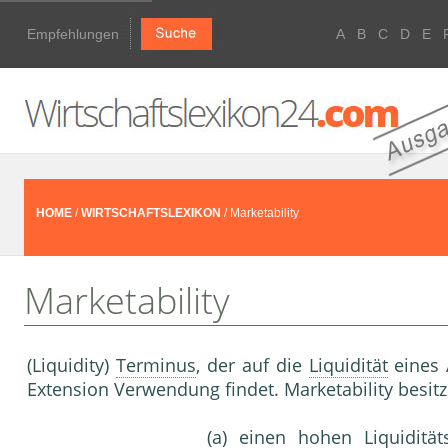
Empfehlungen
A
B
C
D
E
HOME
/
WIRTSCHAFTSLEXIKON
/ Marketability
Marketability
(Liquidity)
Terminus
, der auf die
Liquidität
eines 
Extension Verwendung findet. Marketability besitze
(a) einen hohen
Liquidität