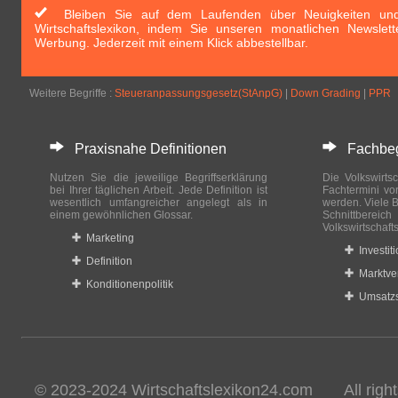
Bleiben Sie auf dem Laufenden über Neuigkeiten und 
Wirtschaftslexikon, indem Sie unseren monatlichen Newslett
Werbung. Jederzeit mit einem Klick abbestellbar.
Weitere Begriffe :
Steueranpassungsgesetz(StAnpG)
|
Down Grading
|
PPR
Praxisnahe Definitionen
Fachbegri
Nutzen Sie die jeweilige Begriffserklärung
Die Volkswirtsc
bei Ihrer täglichen Arbeit. Jede Definition ist
Fachtermini vo
wesentlich umfangreicher angelegt als in
werden. Viele B
einem gewöhnlichen Glossar.
Schnittberei
Volkswirtschaft
Marketing
Investit
Definition
Marktve
Konditionenpolitik
Umsatzs
© 2023-2024 Wirtschaftslexikon24.com All rights