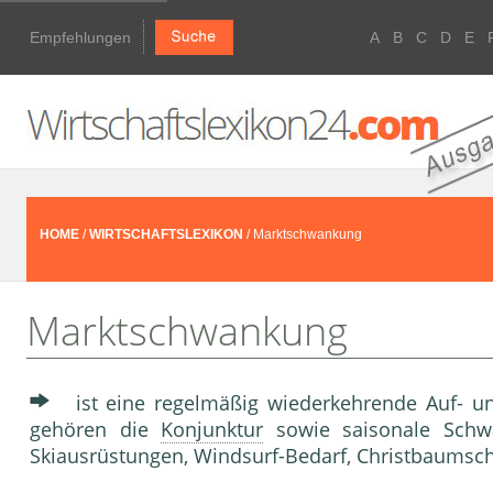
Empfehlungen
A
B
C
D
E
HOME
/
WIRTSCHAFTSLEXIKON
/ Marktschwankung
Marktschwankung
ist eine regelmäßig wiederkehrende Auf- u
gehören die
Konjunktur
sowie saisonale Schwa
Skiausrüstungen, Windsurf-Bedarf, Christbaumsc