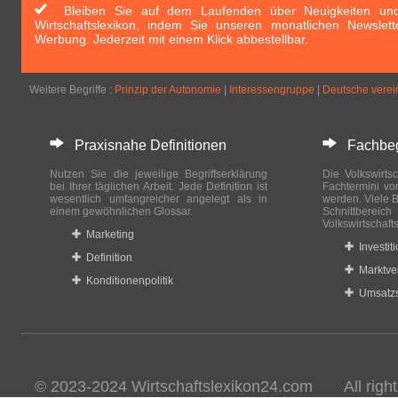
Bleiben Sie auf dem Laufenden über Neuigkeiten und 
Wirtschaftslexikon, indem Sie unseren monatlichen Newslett
Werbung. Jederzeit mit einem Klick abbestellbar.
Weitere Begriffe :
Prinzip der Autonomie
|
Interessengruppe
|
Deutsche verein
Praxisnahe Definitionen
Fachbegri
Nutzen Sie die jeweilige Begriffserklärung
Die Volkswirtsc
bei Ihrer täglichen Arbeit. Jede Definition ist
Fachtermini vo
wesentlich umfangreicher angelegt als in
werden. Viele B
einem gewöhnlichen Glossar.
Schnittberei
Volkswirtschaft
Marketing
Investit
Definition
Marktve
Konditionenpolitik
Umsatzs
© 2023-2024 Wirtschaftslexikon24.com All rights