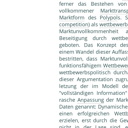
ferner das Bestehen von 
vollkommener
Markttrans
Marktform
des
Polypol
s. 
competition
) als
wettbewerbs
Marktunvollkommenheit a
Beseitigung durch wettb
geboten. Das Konzept de
einem Wandel dieser Auffass
bestritten, dass Marktun
funktionsfähigem
Wettbewe
wettbewerbspolitisch durch
dieser Argumentation zug
letzung der im Modell de
"vollständigen Informatio
rasche
Anpassung
der Markt
Daten genannt: Dynamisch
einen erfolgreichen Wett
erzielen, erst durch die Ge
nicht in der Lage sind, e