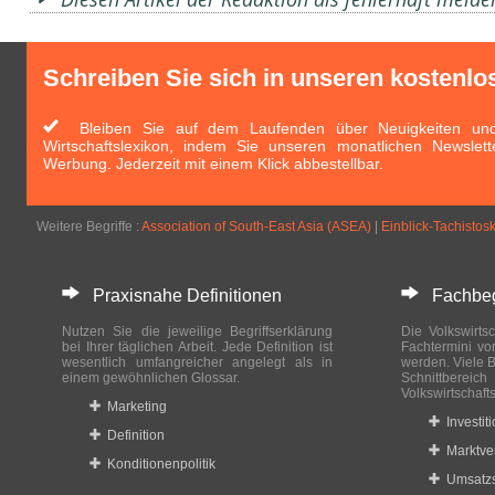
Schreiben Sie sich in unseren kostenlo
Bleiben Sie auf dem Laufenden über Neuigkeiten und 
Wirtschaftslexikon, indem Sie unseren monatlichen Newslett
Werbung. Jederzeit mit einem Klick abbestellbar.
Weitere Begriffe :
Association of South-East Asia (ASEA)
|
Einblick-Tachistos
Praxisnahe Definitionen
Fachbegri
Nutzen Sie die jeweilige Begriffserklärung
Die Volkswirtsc
bei Ihrer täglichen Arbeit. Jede Definition ist
Fachtermini vo
wesentlich umfangreicher angelegt als in
werden. Viele B
einem gewöhnlichen Glossar.
Schnittberei
Volkswirtschaft
Marketing
Investit
Definition
Marktve
Konditionenpolitik
Umsatzs