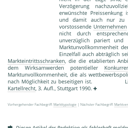
Verzögerung nachzuvollzi
erwünschte Preissenkung ist
und damit auch nur zu 
vorstossende
Unternehmen
nicht durch entsprech
unverzüglich pariert un
Marktunvollkommenheit der
Einzelfall auch abträglich s
Markteintrittsschranken
, die die etablierten An
dem Wirksamwerden potentieller
Konkurre
Marktunvollkommenheit, die als wettbewerbspol
nach Möglichkeit zu beseitigen ist. Lite
Kartellrecht
, 3. Aufl., Stuttgart 1990.
Vorhergehender Fachbegriff:
Markttypologie
| Nächster Fachbegriff:
Marktver
Diesen Artikel der Redaktion als fehlerhaft meld