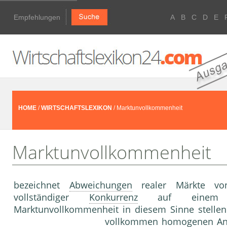
Empfehlungen
A
B
C
D
E
HOME
/
WIRTSCHAFTSLEXIKON
/ Marktunvollkommenheit
Marktunvollkommenheit
bezeichnet
Abweichungen
realer Märkte vo
vollständiger
Konkurrenz
auf einem vo
Marktunvollkommenheit in diesem Sinne stellen 
vollkommen homogenen
An