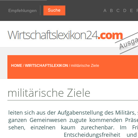
Empfehlungen
A
B
C
D
E
HOME
/
WIRTSCHAFTSLEXIKON
/ militärische Ziele
militärische Ziele
leiten sich aus der Aufgabenstellung des Militärs
ganzen Gemeinwesen zugute kommenden Präse
sehen, einzelnen kaum zurechenbar. Im Fr
Entscheidungsfreiheit u