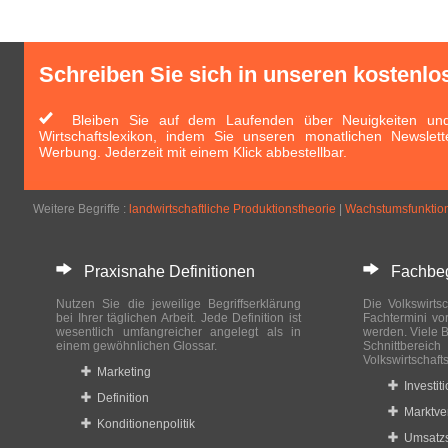
Schreiben Sie sich in unseren kostenlo
Bleiben Sie auf dem Laufenden über Neuigkeiten und 
Wirtschaftslexikon, indem Sie unseren monatlichen Newslett
Werbung. Jederzeit mit einem Klick abbestellbar.
Weitere Begriffe :
landwirtschaftliche Produktionstheorie
|
Wachstumsfunktio
Praxisnahe Definitionen
Fachbegri
Nutzen Sie die jeweilige Begriffserklärung
Die Volkswirtsc
bei Ihrer täglichen Arbeit. Jede Definition ist
Fachtermini vo
wesentlich umfangreicher angelegt als in
werden. Viele B
einem gewöhnlichen Glossar.
Schnittberei
Volkswirtschaft
Marketing
Investit
Definition
Marktve
Konditionenpolitik
Umsatzs