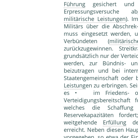
Führung
gesichert und 
Erpressungsversuche 
militärische Leistungen
). I
Militärs über die Abschre
muss eingesetzt werden, 
Verbündeten (
militäris
zurückzugewinnen. Streit
grundsätzlich nur der Verte
werden, zur Bündnis- und
beizutragen und bei inter
Staatengemeinschaft oder 
Leistung
en zu erbringen. Se
es • im Friedens- ode
Verteidigungsbereitschaft 
welches die Schaffung 
Reservekapazitäten forde
weitgehende
Erfüllung
des
erreicht. Neben diesen Haup
vorgegeben, so etwa der Ein