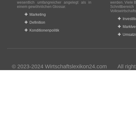
wesentlich umfangreicher angelegt als in
werden. Viele B
einem gewöhnlichen Glossar.
Schnittberei
Volkswirtschaft
Marketing
Investit
Definition
Marktve
Konditionenpolitik
Umsatzs
© 2023-2024 Wirtschaftslexikon24.com All rights