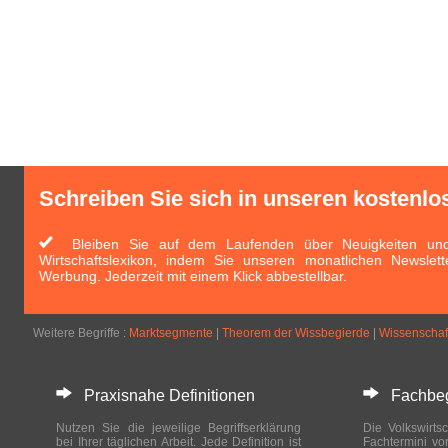
Schreiben Sie sich in unseren kostenlo
Bleiben Sie auf dem Laufenden über Neuigkeiten und 
Wirtschaftslexikon, indem Sie unseren monatlichen Newslett
Werbung. Jederzeit mit einem Klick abbestellbar.
Weitere Begriffe :
Marktsegmente
|
Theorem der Wissbegierde
|
Wissenschaf
Praxisnahe Definitionen
Fachbegri
Nutzen Sie die jeweilige Begriffserklärung
Die Volkswirtsc
bei Ihrer täglichen Arbeit. Jede Definition ist
Fachtermini vo