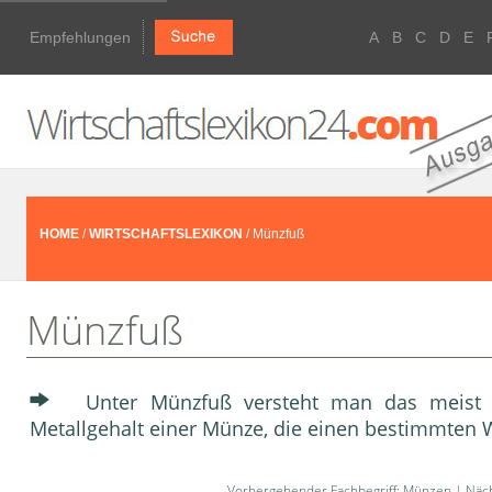
Empfehlungen
A
B
C
D
E
HOME
/
WIRTSCHAFTSLEXIKON
/ Münzfuß
Münzfuß
Unter Münzfuß versteht man das meist g
Metallgehalt einer Münze, die einen bestimmten W
Vorhergehender Fachbegriff:
Münzen
| Näch