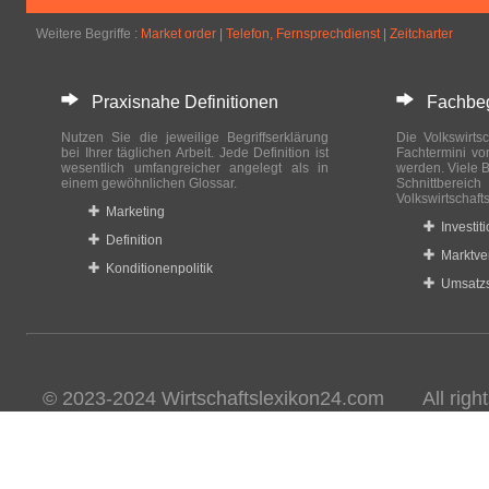
Weitere Begriffe :
Market order
|
Telefon, Fernsprechdienst
|
Zeitcharter
Praxisnahe Definitionen
Fachbegri
Nutzen Sie die jeweilige Begriffserklärung
Die Volkswirtsc
bei Ihrer täglichen Arbeit. Jede Definition ist
Fachtermini vo
wesentlich umfangreicher angelegt als in
werden. Viele B
einem gewöhnlichen Glossar.
Schnittberei
Volkswirtschaft
Marketing
Investit
Definition
Marktve
Konditionenpolitik
Umsatzs
© 2023-2024 Wirtschaftslexikon24.com All rights