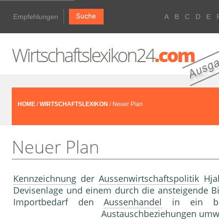
Empfehlungen
A
B
C
D
E
HOME
/
WIRTSCHAFTSLEXIKON
/ Neuer Plan
Neuer Plan
Kennzeichnung
der
Aussenwirtschaftspolitik
Hjal
Devisenlage und einem durch die ansteigende Bi
Importbedarf den
Aussenhandel
in ein bila
Austauschbeziehungen umwa