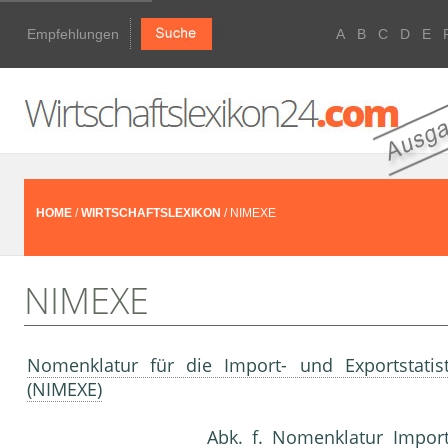
Empfehlungen
A
B
C
D
E
HOME
/
WIRTSCHAFTSLEXIKON
/ NIMEXE
NIMEXE
Nomenklatur für die Import- und Exportstatis
(NIMEXE)
Abk. f. Nomenklatur Import