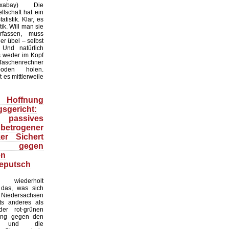
:Pixabay) Die
lschaft hat ein
tistik. Klar, es
ik. Will man sie
erfassen, muss
r übel – selbst
 Und natürlich
 weder im Kopf
Taschenrechner
oden holen.
t es mittlerweile
Hoffnung
sgericht:
 passives
 betrogener
ker Sichert
 gegen
en
eputsch
 wiederholt
, das, was sich
Niedersachsen
hts anderes als
er rot-grünen
ung gegen den
at und die