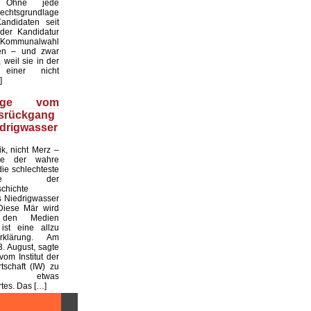
. Ohne jede
echtsgrundlage
andidaten seit
er Kandidatur
ommunalwahl
en – und zwar
 weil sie in der
einer nicht
]
üge vom
tsrückgang
drigwasser
ik, nicht Merz –
de der wahre
die schlechteste
tslage der
chichte
 Niedrigwasser
Diese Mär wird
 den Medien
ist eine allzu
klärung. Am
. August, sagte
vom Institut der
tschaft (IW) zu
 etwas
es. Das […]