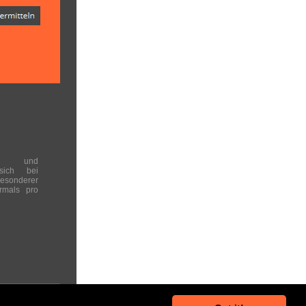
en und
 sich bei
onderer
rmals pro