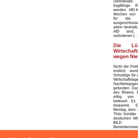
Demokratie
tragfähige R
werden AfD-K
Wochen von d
für die K
ausgeschloss
allein deshalb,
AfD sind, 
verbotenen […
Die L
Wirtschaf
wegen Nie
Nicht die Polit
endlich wur
Schuldige für 
Wirtschaf
Nachkriegsges
gefunden: Das
des Rheins. 
eifrig von
befeuert. Es 
bequeme Er
Montag, dem 3
Thilo Schäfer 
deutschen Wir
BILD
Bemerkenswert