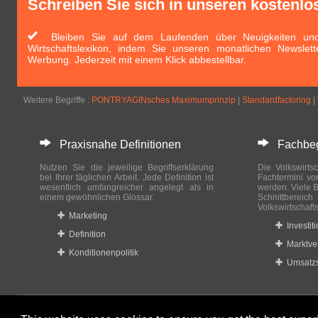
Schreiben Sie sich in unseren kostenlo
Bleiben Sie auf dem Laufenden über Neuigkeiten und 
Wirtschaftslexikon, indem Sie unseren monatlichen Newslett
Werbung. Jederzeit mit einem Klick abbestellbar.
Weitere Begriffe :
PONTRYAGINsches Maximumprinzip
|
Standardfactoring
|
Praxisnahe Definitionen
Fachbegri
Nutzen Sie die jeweilige Begriffserklärung
Die Volkswirtsc
bei Ihrer täglichen Arbeit. Jede Definition ist
Fachtermini vo
wesentlich umfangreicher angelegt als in
werden. Viele B
einem gewöhnlichen Glossar.
Schnittberei
Volkswirtschaft
Marketing
Investit
Definition
Marktve
Konditionenpolitik
Umsatzs