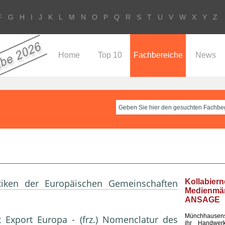
F
G
H
I
J
K
L
M
N
O
P
Q
R
S
T
U
V
W
X
Y
Z
Home
Top 10
Fachbereiche
News
tiken der Europäischen Gemeinschaften
Kollabier
Medienm
ANSAGE
Münchhausen
 Export Europa - (frz.) Nomenclatur des
ihr Handwerk 