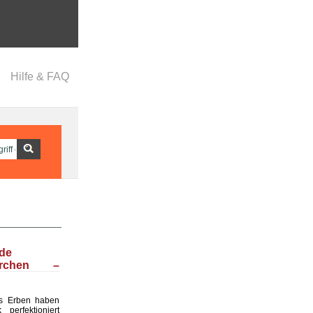
Hilfe & FAQ
nde
ärchen –
s Erben haben
perfektioniert