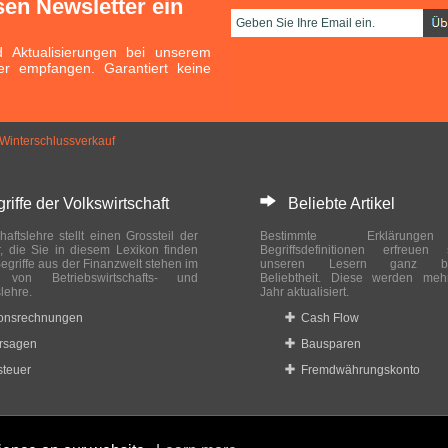
sen Newsletter ein
Aktualisierungen bei unserem
er empfangen. Garantiert keine
Winterschlussverkauf
ffe der Volkswirtschaft
Beliebte Artikel
haftslehre stellt einen Grossteil der
Bestimmte Erklärung
r, die Sie in diesem Lexikon finden
Begriffsdefinitionen erfreuen
egriffe aus der Finanzwelt stehen im
unseren Lesern ganz bes
ch von Betriebswirtschafts- und
Beliebtheit. Diese werden meh
slehre.
Jahr aktualisiert.
ionsrechnungen
Cash Flow
rsagen
Bausparen
teuer
Fremdwährungskonto