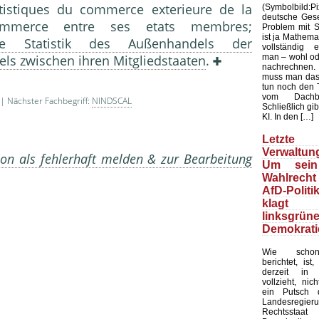
tistiques du commerce exterieure de la
(Symbolbild
deutsche Gesel
merce entre ses etats membres;
Problem mit Sta
ist ja Mathemat
ie Statistik des Außenhandels der
vollständig 
man – wohl ode
ls zwischen ihren Mitgliedstaaten
.
nachrechnen.
muss man das
tun noch den 
vom Dachb
| Nächster Fachbegriff:
NINDSCAL
Schließlich gib
KI. In den […]
Letzte 
Verwaltung
on als fehlerhaft melden & zur Bearbeitung
Um sein
Wahlrecht
AfD-Politi
klagt
linksgrün
Demokrati
Wie schon
berichtet, ist
derzeit in 
vollzieht, nic
ein Putsch d
Landesregier
Rechtssta