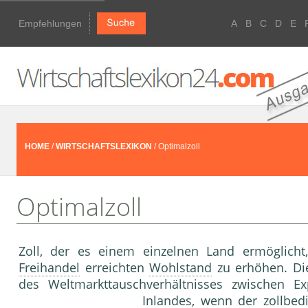
Empfehlungen
A
B
C
D
E
HOME
/
WIRTSCHAFTSLEXIKON
/ Optimalzoll
Optimalzoll
Zoll, der es einem einzelnen Land ermöglicht
Freihandel
erreichten
Wohlstand
zu erhöhen. Die
des Weltmarkttauschverhältnisses zwischen E
Inlandes, wenn der zollbe