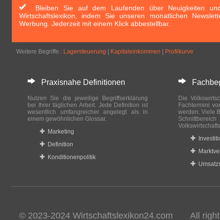
Bleiben Sie auf dem Laufenden über Neuigkeiten und 
Wirtschaftslexikon, indem Sie unseren monatlichen Newslett
Werbung. Jederzeit mit einem Klick abbestellbar.
Weitere Begriffe :
Lagersteuerung
|
Kapitaleinkommen
|
Profilkurve
Praxisnahe Definitionen
Fachbegri
Nutzen Sie die jeweilige Begriffserklärung
Die Volkswirtsc
bei Ihrer täglichen Arbeit. Jede Definition ist
Fachtermini vo
wesentlich umfangreicher angelegt als in
werden. Viele B
einem gewöhnlichen Glossar.
Schnittberei
Volkswirtschaft
Marketing
Investit
Definition
Marktve
Konditionenpolitik
Umsatzs
© 2023-2024 Wirtschaftslexikon24.com All rights