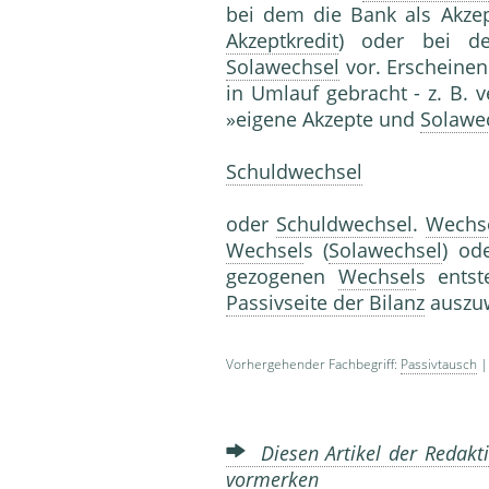
bei dem die Bank als Akze
Akzeptkredit
) oder bei 
Solawechsel
vor. Erscheinen
in Umlauf gebracht - z. B. 
»eigene Akzepte und
Solawe
Schuldwechsel
oder
Schuldwechsel
.
Wechs
Wechsel
s (
Solawechsel
) od
gezogenen
Wechsel
s entst
Passivseite der Bilanz
auszuw
Vorhergehender Fachbegriff:
Passivtausch
|
Diesen Artikel der Redakti
vormerken