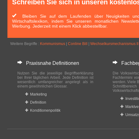
Schreiben Sie sich in unseren kostenlo
Bleiben Sie auf dem Laufenden über Neuigkeiten und 
Wirtschaftslexikon, indem Sie unseren monatlichen Newslett
Werbung. Jederzeit mit einem Klick abbestellbar.
Weitere Begriffe :
Kommunismus
|
Conline Bill
|
Wechselkursmechanismus II
Praxisnahe Definitionen
Fachbegri
Nutzen Sie die jeweilige Begriffserklärung
Die Volkswirtsc
bei Ihrer täglichen Arbeit. Jede Definition ist
Fachtermini vo
wesentlich umfangreicher angelegt als in
werden. Viele B
einem gewöhnlichen Glossar.
Schnittberei
Volkswirtschaft
Marketing
Investit
Definition
Marktve
Konditionenpolitik
Umsatzs