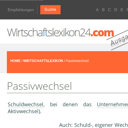
Empfehlungen
A
B
C
D
E
HOME
/
WIRTSCHAFTSLEXIKON
/ Passivwechsel
Passivwechsel
Schuldwechsel
, bei denen das
Unternehme
Aktivwechsel).
Auch: Schuld-,
eigener Wech