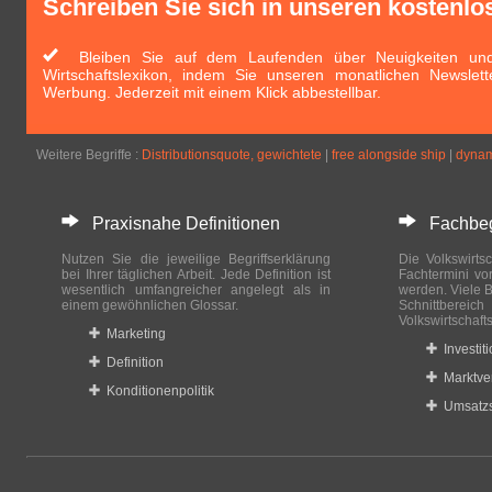
Schreiben Sie sich in unseren kostenlo
Bleiben Sie auf dem Laufenden über Neuigkeiten und 
Wirtschaftslexikon, indem Sie unseren monatlichen Newslett
Werbung. Jederzeit mit einem Klick abbestellbar.
Weitere Begriffe :
Distributionsquote, gewichtete
|
free alongside ship
|
dynam
Praxisnahe Definitionen
Fachbegri
Nutzen Sie die jeweilige Begriffserklärung
Die Volkswirtsc
bei Ihrer täglichen Arbeit. Jede Definition ist
Fachtermini vo
wesentlich umfangreicher angelegt als in
werden. Viele B
einem gewöhnlichen Glossar.
Schnittberei
Volkswirtschaft
Marketing
Investit
Definition
Marktve
Konditionenpolitik
Umsatzs