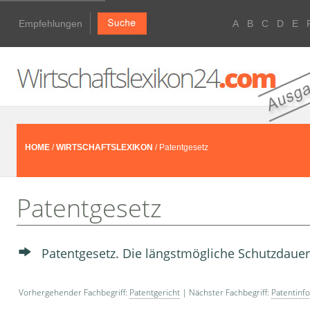
Empfehlungen
A
B
C
D
E
HOME
/
WIRTSCHAFTSLEXIKON
/ Patentgesetz
Patentgesetz
Patentgesetz. Die längstmögliche Schutzdauer 
Vorhergehender Fachbegriff:
Patentgericht
| Nächster Fachbegriff:
Patentinf