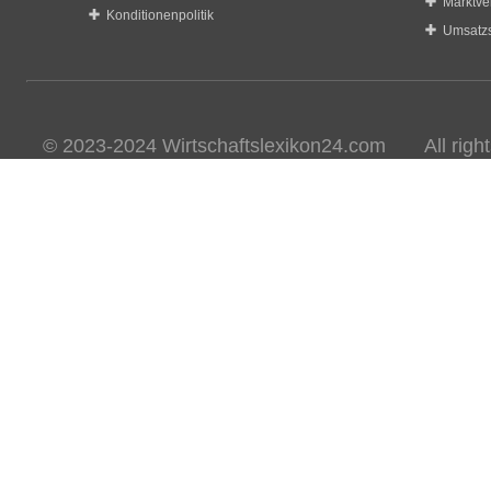
Marktve
Konditionenpolitik
Umsatzs
© 2023-2024 Wirtschaftslexikon24.com All rights