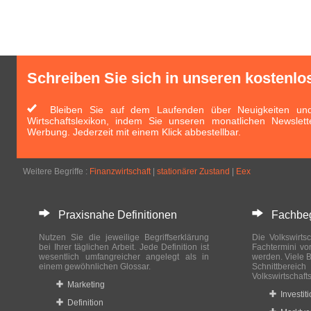
Schreiben Sie sich in unseren kostenlo
Bleiben Sie auf dem Laufenden über Neuigkeiten und 
Wirtschaftslexikon, indem Sie unseren monatlichen Newslett
Werbung. Jederzeit mit einem Klick abbestellbar.
Weitere Begriffe :
Finanzwirtschaft
|
stationärer Zustand
|
Eex
Praxisnahe Definitionen
Fachbegri
Nutzen Sie die jeweilige Begriffserklärung
Die Volkswirtsc
bei Ihrer täglichen Arbeit. Jede Definition ist
Fachtermini vo
wesentlich umfangreicher angelegt als in
werden. Viele B
einem gewöhnlichen Glossar.
Schnittberei
Volkswirtschaft
Marketing
Investit
Definition