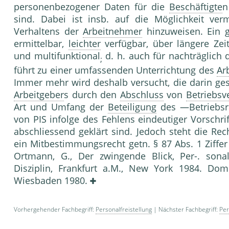
personenbezogener Daten für die
Beschäftigte
n
sind. Dabei ist insb. auf die Möglichkeit ve
Verhaltens der
Arbeitnehmer
hinzuweisen. Ein 
ermittelbar,
leichter
verfügbar, über längere Zei
und multifunktional
d. h. auch für nachträglich 
;
führt zu einer umfassenden Unterrichtung des
Ar
Immer mehr wird deshalb versucht, die darin g
Arbeitgeber
s durch den
Abschluss
von
Betriebsv
Art und Umfang der
Beteiligung
des —Betriebsr
von PIS infolge des Fehlens eindeutiger Vorschr
abschliessend geklärt sind. Jedoch steht die R
ein Mitbestimmungsrecht getn. § 87 Abs.
Ortmann, G., Der zwingende Blick, Per-. sona
Disziplin, Frankfurt a.M., New York 1984. Do
Wiesbaden 1980.
Vorhergehender Fachbegriff:
Personalfreistellung
| Nächster Fachbegriff:
Per