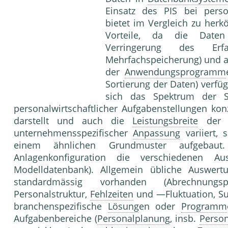
Einsatz des PIS bei perso
bietet im Vergleich zu he
Vorteile, da die Daten
Verringerung des Erfa
Mehrfachspeicherung) und a
der
Anwendungsprogramm
Sortierung der Daten) verf
sich das Spektrum der S
personalwirtschaftlicher Aufgabenstellungen kon
darstellt und auch die
Leistungsbreite
der ü
unternehmensspezifischer
Anpassung
variiert, 
einem ähnlichen Grundmuster aufgeba
Anlagenkonfiguration die verschiedenen A
Modelldatenbank). Allgemein übliche Auswer
standardmässig vorhanden (Abrechnungsp
Personalstruktur,
Fehlzeiten
und —Fluktuation, S
branchenspezifische
Lösung
en oder
Programm
Aufgabenbereiche (
Personalplanung
, insb.
Person