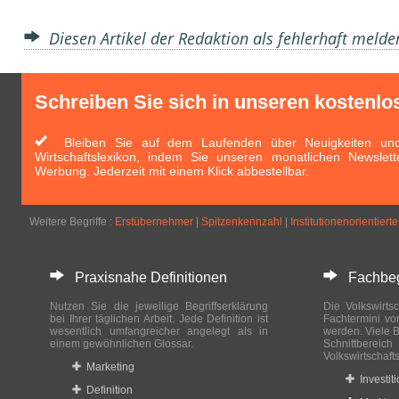
Diesen Artikel der Redaktion als fehlerhaft meld
Schreiben Sie sich in unseren kostenlo
Bleiben Sie auf dem Laufenden über Neuigkeiten und 
Wirtschaftslexikon, indem Sie unseren monatlichen Newslett
Werbung. Jederzeit mit einem Klick abbestellbar.
Weitere Begriffe :
Erstübernehmer
|
Spitzenkennzahl
|
Institutionenorientiert
Praxisnahe Definitionen
Fachbegri
Nutzen Sie die jeweilige Begriffserklärung
Die Volkswirtsc
bei Ihrer täglichen Arbeit. Jede Definition ist
Fachtermini vo
wesentlich umfangreicher angelegt als in
werden. Viele B
einem gewöhnlichen Glossar.
Schnittberei
Volkswirtschaft
Marketing
Investit
Definition