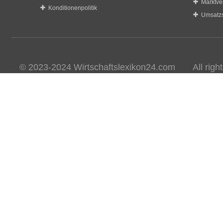
Marktve
Konditionenpolitik
Umsatzs
© 2023-2024 Wirtschaftslexikon24.com All rights