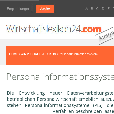
Empfehlungen
A
B
C
D
E
HOME
/
WIRTSCHAFTSLEXIKON
/ Personalinformationssystem
Personalinformationssys
Die
Entwicklung
neuer Datenverarbeitungste
betrieblichen
Personalwirtschaft
erheblich auszuw
stehen Personalinformationssysteme (PIS), di
Verfahren beschreiben lass