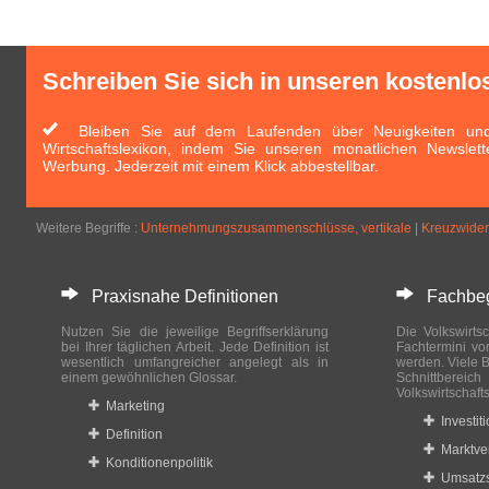
Schreiben Sie sich in unseren kostenlo
Bleiben Sie auf dem Laufenden über Neuigkeiten und 
Wirtschaftslexikon, indem Sie unseren monatlichen Newslett
Werbung. Jederzeit mit einem Klick abbestellbar.
Weitere Begriffe :
Unternehmungszusammenschlüsse, vertikale
|
Kreuzwider
Praxisnahe Definitionen
Fachbegri
Nutzen Sie die jeweilige Begriffserklärung
Die Volkswirtsc
bei Ihrer täglichen Arbeit. Jede Definition ist
Fachtermini vo
wesentlich umfangreicher angelegt als in
werden. Viele B
einem gewöhnlichen Glossar.
Schnittberei
Volkswirtschaft
Marketing
Investit
Definition
Marktve
Konditionenpolitik
Umsatzs