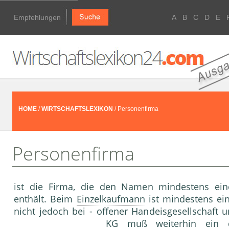
Empfehlungen
A
B
C
D
E
HOME
/
WIRTSCHAFTSLEXIKON
/ Personenfirma
Personenfirma
ist die Firma, die den Namen mindestens ein
enthält. Beim
Einzelkaufmann
ist mindestens ein
nicht jedoch bei - offener Handeisgesellschaft
KG muß weiterhin ein di