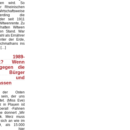
hen wird. So
er Rheinischen
tschaftsweise
erding die
der seit 1911
Witwenrente. Zu
 hatten Witwen
en Stand. War
hl als Ernährer
nter der Erde,
Schmalhans ins
 […]
1989-
ck? Wenn
 gegen die
n Bürger
eln und
lassen
der Osten
 sein, der uns
tet. (Miss Eve)
z in Plauen ist
berall -Fahnen
e donnert „Wir
lk. Merz muss
 sich an wie im
9, als 15.000
en hier