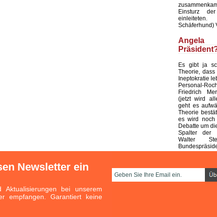
zusammenka
Einsturz der
einleiteten
Schäferhund) 
Ange
Präsident
Es gibt ja s
Theorie, dass 
Ineptokratie l
Personal-
Friedrich Mer
(jetzt wird all
geht es aufwär
Theorie bestät
es wird noch l
Debatte um di
Spalter der 
Walter Ste
Bundespräside
sen Newsletter ein
Aktualisierungen bei unserem
er empfangen. Garantiert keine