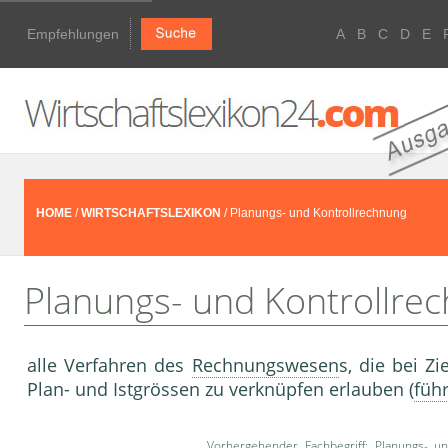
Empfehlungen
A
B
C
D
E
HOME
/
WIRTSCHAFTSLEXIKON
/ Planungs- und Kontrollrechnung
Planungs- und Kontrollre
alle Verfahren des
Rechnungswesen
s, die bei 
Plan- und Istgrössen zu verknüpfen erlauben (
füh
Vorhergehender Fachbegriff:
Planungs- un