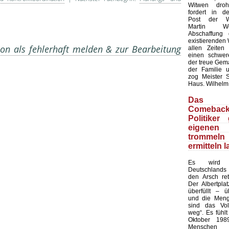
Witwen dro
fordert in d
Post der Wir
Martin W
Abschaffung 
existierenden 
on als fehlerhaft melden & zur Bearbeitung
allen Zeiten
einen schwer
der treue Gema
der Familie u
zog Meister 
Haus. Wilhelm
Das 
Comeba
Politiker
eigene
tromm
ermitteln 
Es wird 
Deutschlands
den Arsch ret
Der Albertplat
überfüllt – ü
und die Meng
sind das Vo
weg“. Es fühlt
Oktober 198
Mensch