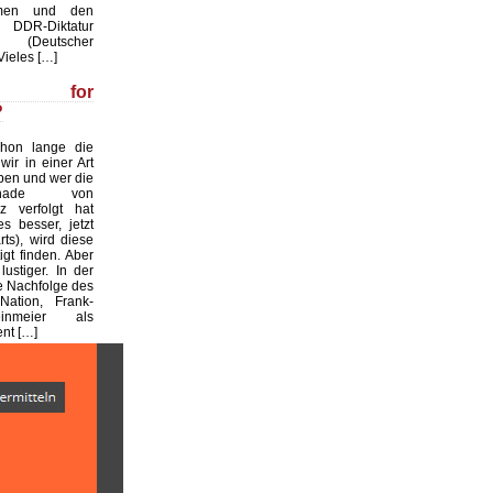
men und den
 DDR-Diktatur
. (Deutscher
Vieles […]
la for
?
chon lange die
wir in einer Art
eben und wer die
Rochade von
z verfolgt hat
es besser, jetzt
ts), wird diese
igt finden. Aber
ustiger. In der
e Nachfolge des
Nation, Frank-
inmeier als
nt […]