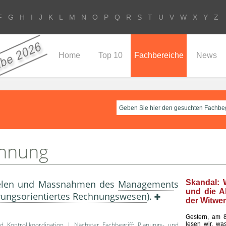
F
G
H
I
J
K
L
M
N
O
P
Q
R
S
T
U
V
W
X
Y
Z
Home
Top 10
Fachbereiche
News
chnung
Zielen und Massnahmen des
Management
s
Skandal: 
und die A
rungsorientiertes Rechnungswesen
).
der Witwe
Gestern, am 8
lesen wir, wa
d Kontrollkoordination
| Nächster Fachbegriff:
Planungs- und