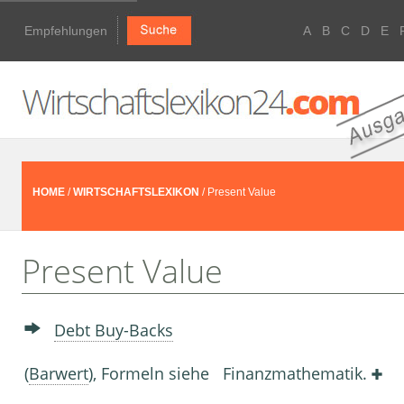
Empfehlungen
A
B
C
D
E
HOME
/
WIRTSCHAFTSLEXIKON
/ Present Value
Present Value
Debt Buy-Backs
(
Barwert
), Formeln siehe Finanzmathematik.