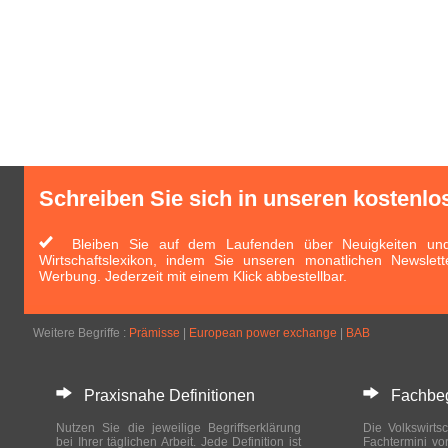
Schreiben Sie sich in unseren kostenlo
Bleiben Sie auf dem Laufenden über Neuigkeiten und 
Wirtschaftslexikon, indem Sie unseren monatlichen Newslett
Werbung. Jederzeit mit einem Klick abbestellbar.
Weitere Begriffe :
Prämisse
|
European power exchange
|
BAB
Praxisnahe Definitionen
Fachbegri
Nutzen Sie die jeweilige Begriffserklärung
Die Volkswirtsc
bei Ihrer täglichen Arbeit. Jede Definition ist
Fachtermini vo