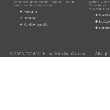
wesentlich umfangreicher angelegt als in
werden. Viele B
einem gewöhnlichen Glossar.
Schnittberei
Volkswirtschaft
Marketing
Investit
Definition
Marktve
Konditionenpolitik
Umsatzs
© 2023-2024 Wirtschaftslexikon24.com All rights