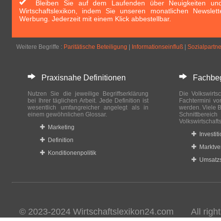
Bleiben Sie auf dem Laufenden über Neuigkeiten und 
Wirtschaftslexikon, indem Sie unseren monatlichen Newslett
Werbung. Jederzeit mit einem Klick abbestellbar.
Weitere Begriffe :
Paritätische Beteiligung
|
Informationseinfluß
|
Sozialpartne
Praxisnahe Definitionen
Fachbegri
Nutzen Sie die jeweilige Begriffserklärung
Die Volkswirtsc
bei Ihrer täglichen Arbeit. Jede Definition ist
Fachtermini vo
wesentlich umfangreicher angelegt als in
werden. Viele B
einem gewöhnlichen Glossar.
Schnittberei
Volkswirtschaft
Marketing
Investit
Definition
Marktve
Konditionenpolitik
Umsatzs
© 2023-2024 Wirtschaftslexikon24.com All rights