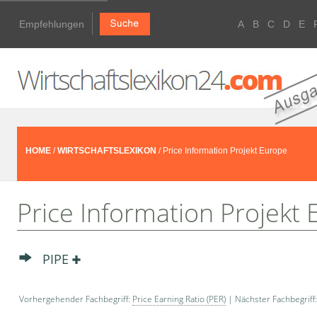
Empfehlungen
A
B
C
D
E
HOME
/
WIRTSCHAFTSLEXIKON
/ Price Information Projekt Europe
Price Information Projekt
PIPE
Vorhergehender Fachbegriff:
Price Earning Ratio (PER)
| Nächster Fachbegriff