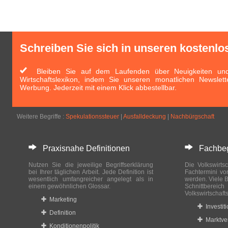
Schreiben Sie sich in unseren kostenlo
Bleiben Sie auf dem Laufenden über Neuigkeiten und 
Wirtschaftslexikon, indem Sie unseren monatlichen Newslett
Werbung. Jederzeit mit einem Klick abbestellbar.
Weitere Begriffe :
Spekulationssteuer
|
Ausfalldeckung
|
Nachbürgschaft
Praxisnahe Definitionen
Fachbegri
Nutzen Sie die jeweilige Begriffserklärung
Die Volkswirtsc
bei Ihrer täglichen Arbeit. Jede Definition ist
Fachtermini vo
wesentlich umfangreicher angelegt als in
werden. Viele B
einem gewöhnlichen Glossar.
Schnittberei
Volkswirtschaft
Marketing
Investit
Definition
Marktve
Konditionenpolitik