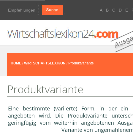
Empfehlungen
A
B
C
D
E
HOME
/
WIRTSCHAFTSLEXIKON
/ Produktvariante
Produktvariante
Eine bestimmte (variierte) Form, in der ein
angebot
en wird. Die Produktvariante untersc
geringfügig vom weiterhin angebotenen Ausgan
Variante von ungemahlenem