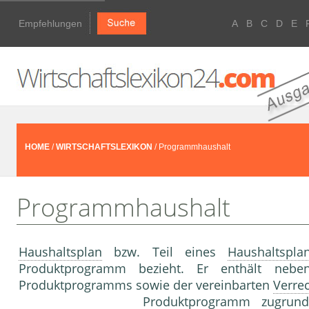
Empfehlungen
A
B
C
D
E
HOME
/
WIRTSCHAFTSLEXIKON
/ Programmhaushalt
Programmhaushalt
Haushaltsplan
bzw. Teil eines
Haushaltspla
Produktprogramm bezieht. Er enthält ne
Produktprogramms sowie der vereinbarten
Verre
Produktprogramm zugrunde