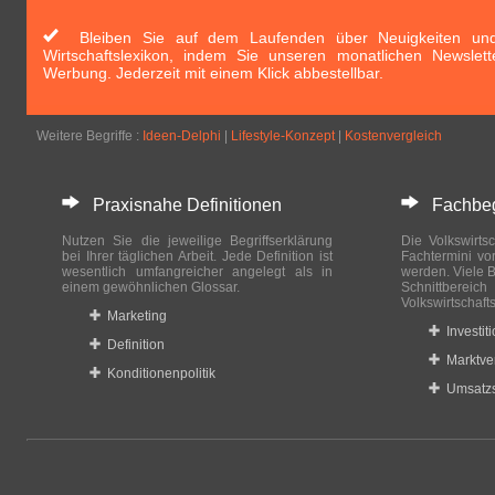
Bleiben Sie auf dem Laufenden über Neuigkeiten und 
Wirtschaftslexikon, indem Sie unseren monatlichen Newslett
Werbung. Jederzeit mit einem Klick abbestellbar.
Weitere Begriffe :
Ideen-Delphi
|
Lifestyle-Konzept
|
Kostenvergleich
Praxisnahe Definitionen
Fachbegri
Nutzen Sie die jeweilige Begriffserklärung
Die Volkswirtsc
bei Ihrer täglichen Arbeit. Jede Definition ist
Fachtermini vo
wesentlich umfangreicher angelegt als in
werden. Viele B
einem gewöhnlichen Glossar.
Schnittberei
Volkswirtschaft
Marketing
Investit
Definition
Marktve
Konditionenpolitik
Umsatzs