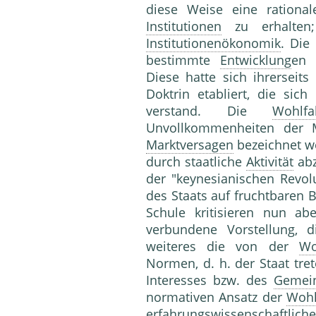
diese Weise eine rational
Institutionen
zu erhalten;
Institutionenökonomik
. Die
bestimmte
Entwicklung
en
Diese hatte sich ihrerseits
Doktrin etabliert, die si
verstand. Die
Wohlfa
Unvollkommenheiten der M
Marktversagen
bezeichnet w
durch staatliche
Aktivität
abz
der "keynesianischen Revol
des Staats auf fruchtbaren B
Schule kritisieren nun a
verbundene Vorstellung, d
weiteres die von der
Wo
Normen, d. h. der Staat tr
Interesses bzw. des
Gemei
normativen Ansatz der
Wohl
erfahrungswissenschaftliche