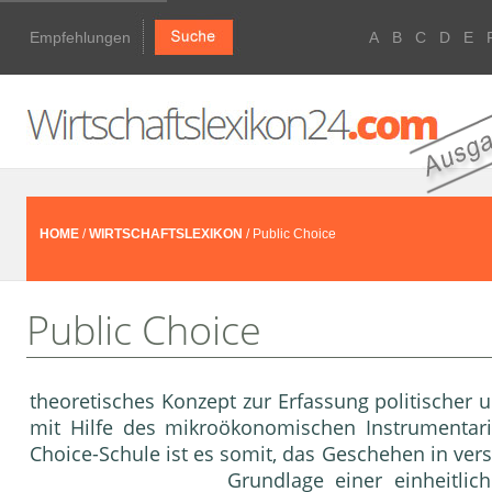
Empfehlungen
A
B
C
D
E
HOME
/
WIRTSCHAFTSLEXIKON
/ Public Choice
Public Choice
theoretisches Konzept zur Erfassung politischer 
mit Hilfe des mikroökonomischen Instrumentari
Choice-Schule ist es somit, das Geschehen in ver
Grundlage einer einheitli