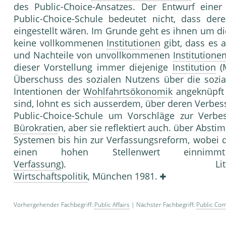
des Public-Choice-Ansatzes. Der Entwurf eine
Public-Choice-Schule bedeutet nicht, dass de
eingestellt wären. Im Grunde geht es ihnen um di
keine vollkommenen
Institutionen
gibt, dass es
und Nachteile von unvollkommenen
Institutione
dieser Vorstellung immer diejenige
Institution
(
Überschuss des sozialen Nutzens über die sozia
Intentionen der
Wohlfahrtsökonomik
angeknüpft 
sind, lohnt es sich ausserdem, über deren Verbe
Public-Choice-Schule um Vorschläge zur Verb
Bürokratie
n, aber sie reflektiert auch. über Abs
Systemen bis hin zur Verfassungsreform, wobei d
einen hohen Stellenwert einni
Verfassung
). Literatur: Fre
Wirtschaftspolitik
, München 1981.
Vorhergehender Fachbegriff:
Public Affairs
| Nächster Fachbegriff:
Public Com