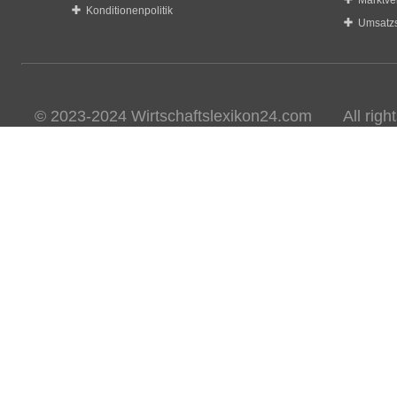
Marktve
Konditionenpolitik
Umsatzs
© 2023-2024 Wirtschaftslexikon24.com All rights