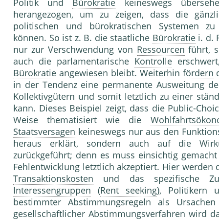
Politik und
Bürokratie
keineswegs übersehe
herangezogen, um zu zeigen, dass die gänzli
politischen und bürokratischen Systemen zu 
können. So ist z. B. die staatliche
Bürokratie
i. d.
nur zur Verschwendung von
Ressourcen
führt, 
auch die parlamentarische
Kontrolle
erschwert,
Bürokratie
angewiesen bleibt. Weiterhin
fördern
in der Tendenz eine permanente Ausweitung d
Kollektivgütern und somit letztlich zu einer stä
kann. Dieses Beispiel zeigt, dass die Public-Cho
Weise thematisiert wie die
Wohlfahrtsökon
Staatsversagen
keineswegs nur aus den Funktion
heraus erklärt, sondern auch auf die Wi
zurückgeführt; denn es muss einsichtig gemacht
Fehlentwicklung letztlich akzeptiert. Hier werden
Transaktionskosten
und das spezifische Zus
Interessengruppen
(
Rent seeking
), Politikern
bestimmter Abstimmungsregeln als Ursachen id
gesellschaftlicher
Abstimmungsverfahren
wird da