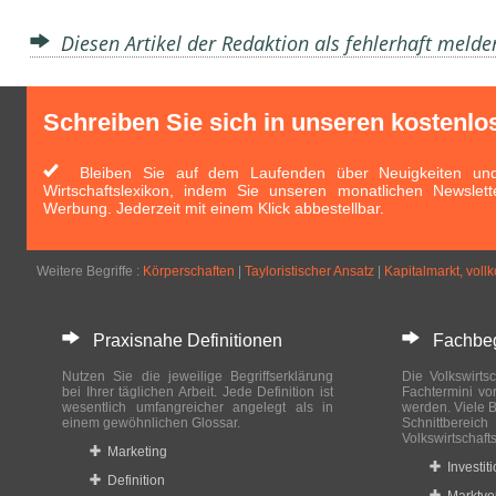
Diesen Artikel der Redaktion als fehlerhaft meld
Schreiben Sie sich in unseren kostenlo
Bleiben Sie auf dem Laufenden über Neuigkeiten und 
Wirtschaftslexikon, indem Sie unseren monatlichen Newslett
Werbung. Jederzeit mit einem Klick abbestellbar.
Weitere Begriffe :
Körperschaften
|
Tayloristischer Ansatz
|
Kapitalmarkt, vol
Praxisnahe Definitionen
Fachbegri
Nutzen Sie die jeweilige Begriffserklärung
Die Volkswirtsc
bei Ihrer täglichen Arbeit. Jede Definition ist
Fachtermini vo
wesentlich umfangreicher angelegt als in
werden. Viele B
einem gewöhnlichen Glossar.
Schnittberei
Volkswirtschaft
Marketing
Investit
Definition