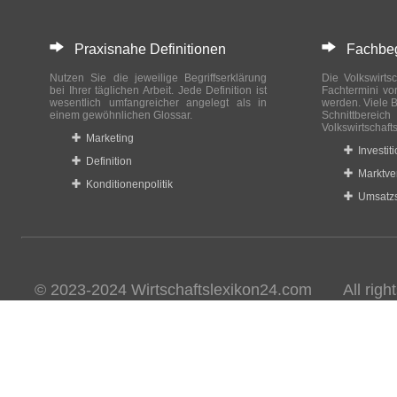
Praxisnahe Definitionen
Fachbegri
Nutzen Sie die jeweilige Begriffserklärung
Die Volkswirtsc
bei Ihrer täglichen Arbeit. Jede Definition ist
Fachtermini vo
wesentlich umfangreicher angelegt als in
werden. Viele B
einem gewöhnlichen Glossar.
Schnittberei
Volkswirtschaft
Marketing
Investit
Definition
Marktve
Konditionenpolitik
Umsatzs
© 2023-2024 Wirtschaftslexikon24.com All rights