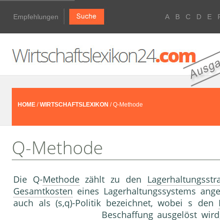
Empfehlungen
A
B
C
D
E
HOME
/
WIRTSCHAFTSLEXIKON
/ Q-Methode
Q-Methode
Die Q-
Methode
zählt zu den
Lagerhaltungsstra
Gesamtkosten
eines Lagerhaltungssystems anges
auch als (s,q)-Politik bezeichnet, wobei s den
Beschaffung
ausgelöst wird