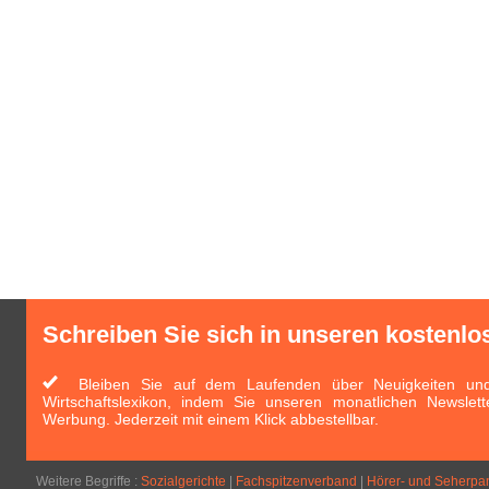
Schreiben Sie sich in unseren kostenlo
Bleiben Sie auf dem Laufenden über Neuigkeiten und 
Wirtschaftslexikon, indem Sie unseren monatlichen Newslett
Werbung. Jederzeit mit einem Klick abbestellbar.
Weitere Begriffe :
Sozialgerichte
|
Fachspitzenverband
|
Hörer- und Seherpa