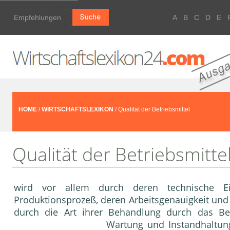
Empfehlungen
A
B
C
D
E
HOME
/
WIRTSCHAFTSLEXIKON
/ Qualität der Betriebsmittel
Qualität der Betriebsmitte
wird vor allem durch deren technische E
Produktionsprozeß, deren Arbeitsgenauigkeit un
durch die Art ihrer Behandlung durch das B
Wartung
und
Instandhaltun