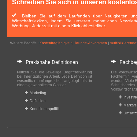
Schreiben Sie sich in unseren kostenlo
Bleiben Sie auf dem Laufenden über Neuigkeiten und 
Wirtschaftslexikon, indem Sie unseren monatlichen Newslett
Werbung. Jederzeit mit einem Klick abbestellbar.
Weitere Begriffe :
Kostentragfähigkeit
|
Jaunde-Abkommen
|
multiplizierende
Praxisnahe Definitionen
Fachbegri
Nutzen Sie die jeweilige Begriffserklärung
Die Volkswirtsc
bei Ihrer täglichen Arbeit. Jede Definition ist
Fachtermini vo
wesentlich umfangreicher angelegt als in
werden. Viele B
einem gewöhnlichen Glossar.
Schnittberei
Volkswirtschaft
Marketing
Investit
Definition
Marktve
Konditionenpolitik
Umsatzs