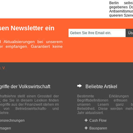
Berlin selb
gegebenes Do
Antisemitismu
queeren Szen
sen Newsletter ein
Aktualisierungen bei unserem
er empfangen. Garantiert keine
. V.
ffe der Volkswirtschaft
Beliebte Artikel
haftslehre stellt einen Grossteil der
Bestimmte Erklärung
r, die Sie in diesem Lexikon finden
Begriffsdefinitionen erfreuen
egriffe aus der Finanzwelt stehen im
unseren Lesern ganz bes
ch von Betriebswirtschafts- und
Beliebtheit. Diese werden meh
slehre.
Jahr aktualisiert.
ionsrechnungen
Cash Flow
rsagen
Bausparen