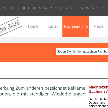
F
G
H
I
J
K
L
M
N
O
P
Q
R
S
T
U
V
W
X
Y
Z
Home
Top 10
Fachbereiche
News
erbung
.Zum anderen bezeichnet Reklame
Machtsze
Sachsen-A
ption
, die mit ständigen Wiederholungen
Der 6. Septem
Deutsch
entscheid