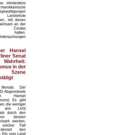
ass mindestens
okkanische
gewaltigungen
 Landsleute
en, mit denen
meinsam an der
n Ceutas
men hatten.
Untersuchungen
iker Hansel
liner Senat
hrheit:
smus in der
n Szene
stätigt
Monats: Der
D-Abgeordnete
stian Hansel
mmons) Es gibt
ren, die weniger
 ans Licht
ls durch den
von dessen
risant werden.
solcher Fall
 derzeit den
t. Ein vom Land