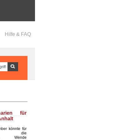
Hilfe & FAQ
narien für
nhalt
ber könnte für
land die
ende Wende