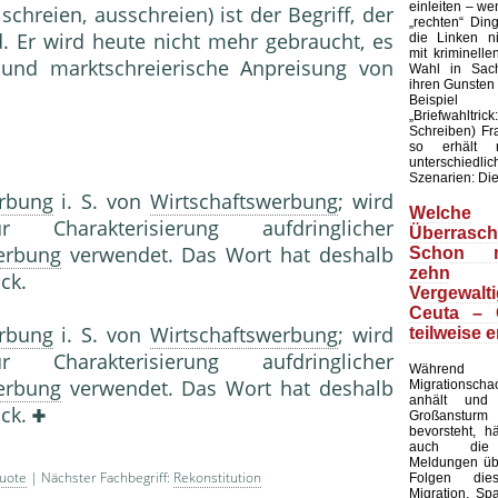
einleiten – wen
schreien, ausschreien) ist der Begriff, der
„rechten“ Din
. Er wird heute nicht mehr gebraucht, es
die Linken ni
mit kriminell
und marktschreierische Anpreisung von
Wahl in Sach
ihren Gunsten
Beispie
„Briefwahltric
Schreiben) F
so erhält 
unterschied
Szenarien: Die 
rbung
i. S. von
Wirtschaftswerbung
; wird
Welche
Charakterisierung aufdringlicher
Überrasch
rbung
verwendet. Das Wort hat deshalb
Schon m
zehn
ck.
Vergewalt
Ceuta – 
rbung
i. S. von
Wirtschaftswerbung
; wird
teilweise e
 Charakterisierung aufdringlicher
Währe
rbung
verwen­det. Das Wort hat deshalb
Migrationsc
anhält und
ack.
Großansturm 
bevorsteht, h
auch die 
Meldungen übe
uote
| Nächster Fachbegriff:
Rekonstitution
Folgen die
Migration. Sp