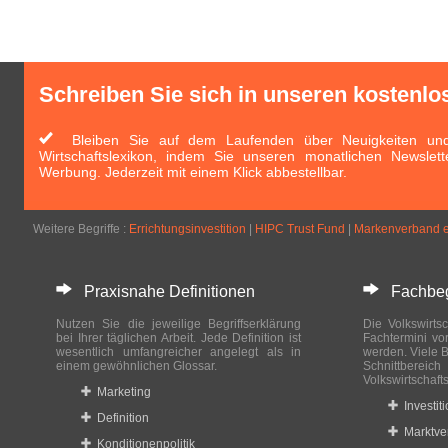
Schreiben Sie sich in unseren kostenlo
Bleiben Sie auf dem Laufenden über Neuigkeiten und 
Wirtschaftslexikon, indem Sie unseren monatlichen Newslett
Werbung. Jederzeit mit einem Klick abbestellbar.
Weitere Begriffe :
Errichtungsinvestition
|
HIPC Trust Fund
|
Markenverband e
Praxisnahe Definitionen
Fachbegri
Nutzen Sie die jeweilige Begriffserklärung
Die Volkswirtsc
bei Ihrer täglichen Arbeit. Jede Definition ist
Fachtermini vo
wesentlich umfangreicher angelegt als in
werden. Viele B
einem gewöhnlichen Glossar.
Schnittberei
Volkswirtschaft
Marketing
Investit
Definition
Marktve
Konditionenpolitik