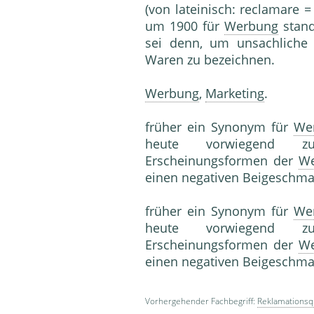
(von lateinisch: reclamare = 
um 1900 für
Werbung
stand
sei denn, um unsachliche 
Waren zu bezeichnen.
Werbung
,
Marketing
.
früher ein Synonym für
We
heute vorwiegend zur 
Erscheinungsformen der
We
einen negativen Beigeschma
früher ein Synonym für
We
heute vorwie­gend zur
Erscheinungsformen der
We
einen negativen Beigeschm
Vorhergehender Fachbegriff:
Reklamationsq