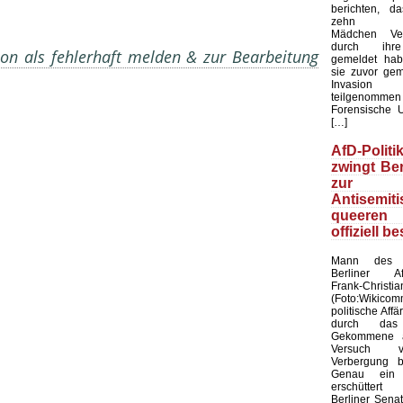
berichten, d
zehn mar
Mädchen Ver
durch ihre
on als fehlerhaft melden & zur Bearbeitung
gemeldet hab
sie zuvor ge
Invasio
teilgenom
Forensische 
[…]
AfD-Polit
zwingt Ber
zur Wa
Antisemiti
queere
offiziell be
Mann des 
Berliner Af
Frank-Chri
(Foto:Wikico
politische Affä
durch das
Gekommene a
Versuch 
Verbergung b
Genau ein 
erschüttert
Berliner Sena