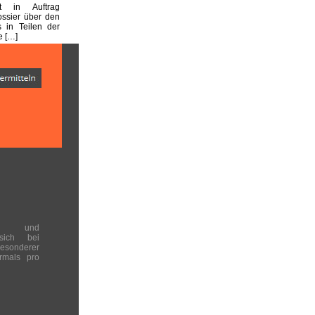
st in Auftrag
ssier über den
s in Teilen der
e […]
en und
 sich bei
onderer
rmals pro