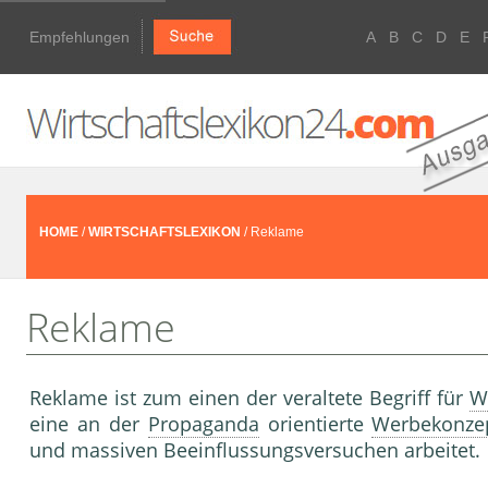
Empfehlungen
A
B
C
D
E
HOME
/
WIRTSCHAFTSLEXIKON
/ Reklame
Reklame
Reklame ist zum einen der veraltete Begriff für
W
eine an der
Propaganda
orientierte
Werbekonze
und massiven Beeinflussungsversuchen arbeitet.