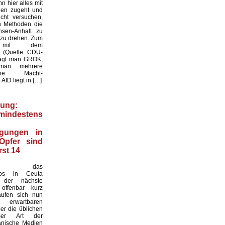
n hier alles mit
gen zugeht und
cht versuchen,
en Methoden die
sen-Anhalt zu
 zu drehen. Zum
l mit dem
k: (Quelle: CDU-
ragt man GROK,
man mehrere
liche Macht-
AfD liegt in […]
ung:
indestens
igungen in
Opfer sind
rst 14
nd das
haos in Ceuta
 der nächste
offenbar kurz
äufen sich nun
erwartbaren
r die üblichen
ser Art der
anische Medien