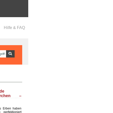
Hilfe & FAQ
nde
ärchen –
s Erben haben
perfektioniert