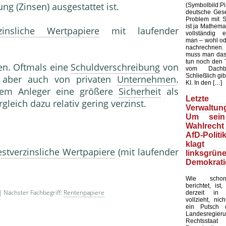
ng (Zinsen) ausgestattet ist.
(Symbolbild
deutsche Gesel
Problem mit Sta
ist ja Mathemat
rzinsliche Wertpapiere
mit laufender
vollständig 
man – wohl ode
nachrechnen.
muss man das
tun noch den 
en. Oftmals eine
Schuldverschreibung
von
vom Dachb
Schließlich gib
n, aber auch von privaten
Unternehmen
.
KI. In den […]
em Anleger eine größere
Sicherheit
als
Letzte 
gleich dazu relativ gering verzinst.
Verwaltung
Um sein
Wahlrecht
AfD-Politi
klagt
estverzinsliche Wertpapiere
(mit laufender
linksgrün
Demokrati
Wie schon
berichtet, ist
 Nächster Fachbegriff:
Rentenpapiere
derzeit in 
vollzieht, nic
ein Putsch d
Landesregier
Rechtssta