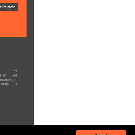
en und
 sich bei
onderer
rmals pro