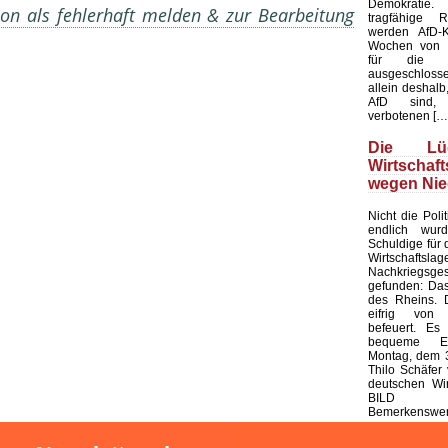
Demokratie
on als fehlerhaft melden & zur Bearbeitung
tragfähige R
werden AfD-K
Wochen von d
für die K
ausgeschloss
allein deshalb,
AfD sind, 
verbotenen […
Die L
Wirtschaf
wegen Nie
Nicht die Polit
endlich wur
Schuldige für 
Wirtschaf
Nachkriegsges
gefunden: Das
des Rheins. 
eifrig von
befeuert. Es 
bequeme Er
Montag, dem 3
Thilo Schäfer 
deutschen Wir
BILD
Bemerkenswert