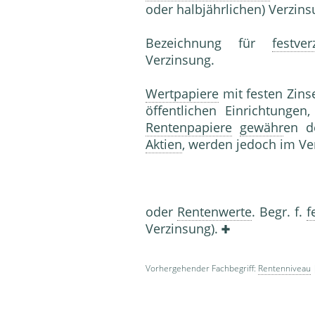
oder halbjährlichen) Verzinsu
Bezeichnung für
festve
Verzinsung.
Wertpapiere
mit festen Zins
öffentlichen Einrichtunge
Rentenpapiere
gewähr
en d
Aktien
, werden jedoch im Ver
oder
Rentenwerte
. Begr. f.
f
Verzinsung).
Vorhergehender Fachbegriff:
Rentenniveau
|