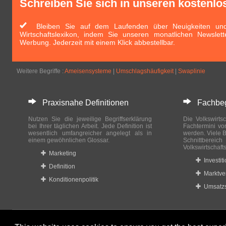
Schreiben Sie sich in unseren kostenlo
Bleiben Sie auf dem Laufenden über Neuigkeiten und 
Wirtschaftslexikon, indem Sie unseren monatlichen Newslett
Werbung. Jederzeit mit einem Klick abbestellbar.
Weitere Begriffe :
Ameisensysteme
|
Umschlagshäufigkeit
|
Swaplinie
Praxisnahe Definitionen
Fachbegri
Nutzen Sie die jeweilige Begriffserklärung
Die Volkswirtsc
bei Ihrer täglichen Arbeit. Jede Definition ist
Fachtermini vo
wesentlich umfangreicher angelegt als in
werden. Viele B
einem gewöhnlichen Glossar.
Schnittberei
Volkswirtschaft
Marketing
Investit
Definition
Marktve
Konditionenpolitik
Umsatzs