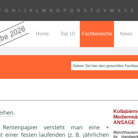
F
G
H
I
J
K
L
M
N
O
P
Q
R
S
T
U
V
W
X
Y
Z
Home
Top 10
Fachbereiche
News
eihen
.
Kollabier
Medienm
ANSAGE
m Rentenpapier versteht man eine +
Münchhausen
it einer festen laufenden (z. B. jährlichen
ihr Handwerk 