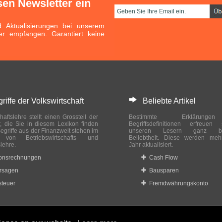
sen Newsletter ein
Aktualisierungen bei unserem
er empfangen. Garantiert keine
ffe der Volkswirtschaft
Beliebte Artikel
haftslehre stellt einen Grossteil der
Bestimmte Erklärung
r, die Sie in diesem Lexikon finden
Begriffsdefinitionen erfreuen
egriffe aus der Finanzwelt stehen im
unseren Lesern ganz bes
ch von Betriebswirtschafts- und
Beliebtheit. Diese werden meh
slehre.
Jahr aktualisiert.
ionsrechnungen
Cash Flow
rsagen
Bausparen
teuer
Fremdwährungskonto