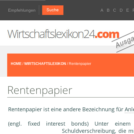
Empfehlungen
A
B
C
D
E
HOME
/
WIRTSCHAFTSLEXIKON
/ Rentenpapier
Rentenpapier
Rentenpapier ist eine andere Bezeichnung für
Anl
(engl. fixed interest bonds) Unter eine
Schuldverschreibung
, die m