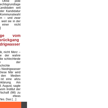
. Ohne jede
echtsgrundlage
andidaten seit
er Kandidatur
ommunalwahl
en – und zwar
 weil sie in der
einer nicht
]
üge vom
tsrückgang
drigwasser
ik, nicht Merz –
de der wahre
die schlechteste
tslage der
chichte
 Niedrigwasser
Diese Mär wird
 den Medien
ist eine allzu
klärung. Am
. August, sagte
vom Institut der
tschaft (IW) zu
 etwas
es. Das […]