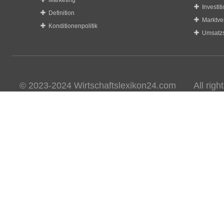
Marketing
Investit
Definition
Marktve
Konditionenpolitik
Umsatzs
© 2023-2024 Wirtschaftslexikon24.com All rights