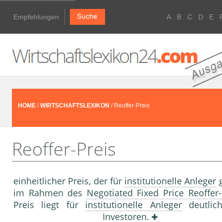
Empfehlungen
A
B
C
D
E
HOME
/
WIRTSCHAFTSLEXIKON
/ Reoffer-Preis
Reoffer-Preis
einheitlicher Preis, der für
institutionelle Anleger
g
im Rahmen des
Negotiated Fixed Price Reoffer
Preis liegt für
institutionelle Anleger
deutlic
Investor
en.