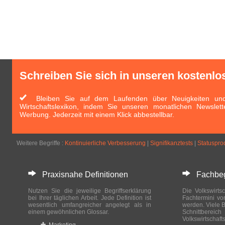
Schreiben Sie sich in unseren kostenlo
Bleiben Sie auf dem Laufenden über Neuigkeiten und 
Wirtschaftslexikon, indem Sie unseren monatlichen Newslett
Werbung. Jederzeit mit einem Klick abbestellbar.
Weitere Begriffe :
Kontinuierliche Verbesserung
|
Signifikanztests
|
Statuspro
Praxisnahe Definitionen
Fachbegri
Nutzen Sie die jeweilige Begriffserklärung
Die Volkswirtsc
bei Ihrer täglichen Arbeit. Jede Definition ist
Fachtermini vo
wesentlich umfangreicher angelegt als in
werden. Viele B
einem gewöhnlichen Glossar.
Schnittberei
Volkswirtschaft