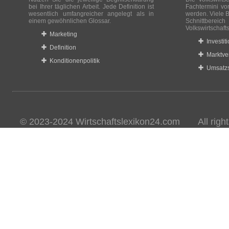
bei Ihrer täglichen Arbeit. Jede Definition ist
Fachtermini vo
wesentlich umfangreicher angelegt als in
werden. Viele B
einem gewöhnlichen Glossar.
Schnittberei
Volkswirtschaft
Marketing
Investit
Definition
Marktve
Konditionenpolitik
Umsatzs
© 2023-2024 Wirtschaftslexikon24.com All rights