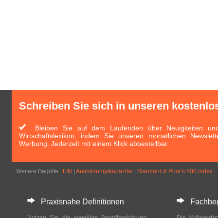
Schreiben Sie sich in unseren kostenlo
Bleiben Sie auf dem Laufenden über Neuigkeiten und 
Wirtschaftslexikon, indem Sie unseren monatlichen Newslett
Werbung. Jederzeit mit einem Klick abbestellbar.
Weitere Begriffe :
FIN
|
Ausbildungskapazität
|
Standard & Poor's 500 index
Praxisnahe Definitionen
Fachbegri
Nutzen Sie die jeweilige Begriffserklärung
Die Volkswirtsc