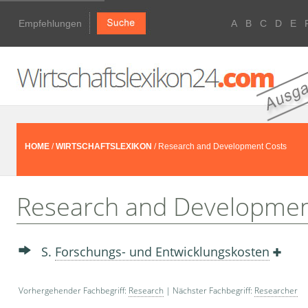
Empfehlungen
A
B
C
D
E
HOME
/
WIRTSCHAFTSLEXIKON
/ Research and Development Costs
Research and Developmen
S.
Forschungs- und Entwicklungskosten
Vorhergehender Fachbegriff:
Research
| Nächster Fachbegriff:
Researcher