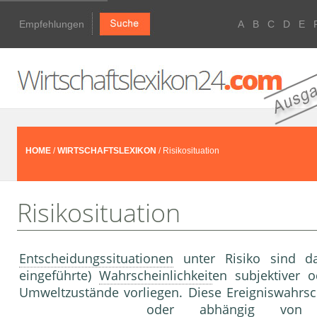
Empfehlungen
A
B
C
D
E
HOME
/
WIRTSCHAFTSLEXIKON
/ Risikosituation
Risikosituation
Entscheidungssituationen
unter Risiko sind da
eingeführte)
Wahrscheinlichkeit
en subjektiver o
Umweltzustände vorliegen. Diese Ereigniswahrsc
oder abhängig von d