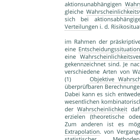
aktionsunabhängigen
Wahrs
gleiche
Wahrscheinlichkeits
sich bei aktionsabhängi
Verteilung
en i. d. Risikositu
im Rahmen der präskripti
eine
Entscheidungssituation
eine
Wahrscheinlichkeitsver
gekennzeichnet sind. Je na
verschiedene Arten von Wa
(1)
Objektive Wahrsch
überprüfbaren Berechnung
Dabei kann es sich entwed
wesentlichen kombinatorisch
der
Wahrscheinlichkeit
dafü
erzielen (theoretische o
Zum anderen ist es mögli
Extrapolation
. von Vergang
statistischer
Methoden