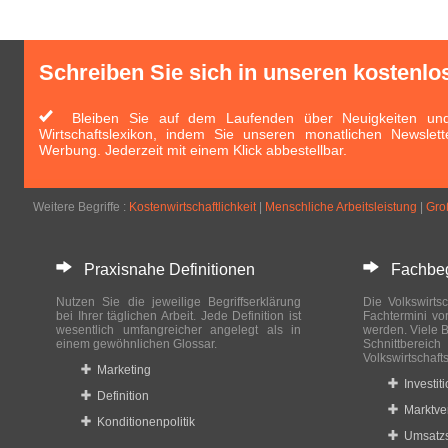
Schreiben Sie sich in unseren kostenlo
Bleiben Sie auf dem Laufenden über Neuigkeiten und 
Wirtschaftslexikon, indem Sie unseren monatlichen Newslett
Werbung. Jederzeit mit einem Klick abbestellbar.
Weitere Begriffe :
Kostenwirtschaftlichkeit
|
Menschliche Arbeitsleistung
|
Gro
Praxisnahe Definitionen
Fachbegri
Nutzen Sie die jeweilige Begriffserklärung
Die Volkswirtsc
bei Ihrer täglichen Arbeit. Jede Definition ist
Fachtermini vo
wesentlich umfangreicher angelegt als in
werden. Viele B
einem gewöhnlichen Glossar.
Schnittberei
Volkswirtschaft
Marketing
Investit
Definition
Marktve
Konditionenpolitik
Umsatzs