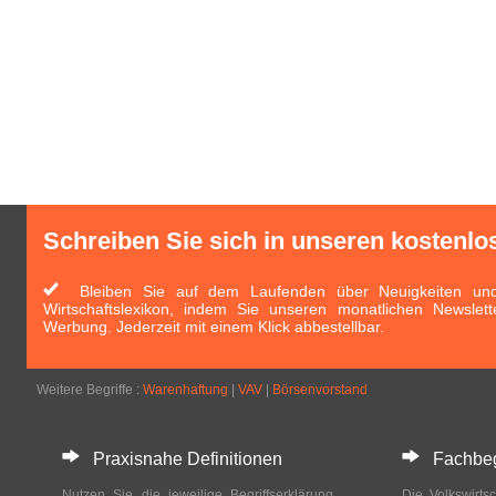
Schreiben Sie sich in unseren kostenlo
Bleiben Sie auf dem Laufenden über Neuigkeiten und 
Wirtschaftslexikon, indem Sie unseren monatlichen Newslett
Werbung. Jederzeit mit einem Klick abbestellbar.
Weitere Begriffe :
Warenhaftung
|
VAV
|
Börsenvorstand
Praxisnahe Definitionen
Fachbegri
Nutzen Sie die jeweilige Begriffserklärung
Die Volkswirtsc