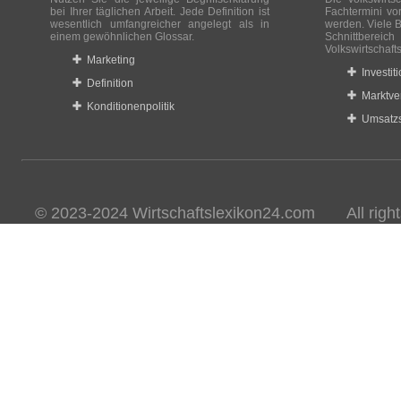
bei Ihrer täglichen Arbeit. Jede Definition ist
Fachtermini vo
wesentlich umfangreicher angelegt als in
werden. Viele B
einem gewöhnlichen Glossar.
Schnittberei
Volkswirtschaft
Marketing
Investit
Definition
Marktve
Konditionenpolitik
Umsatzs
© 2023-2024 Wirtschaftslexikon24.com All rights