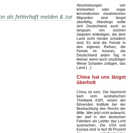
Abschiebungen von
kriminellen oder sogar
terroristischen muslimischen
on als fehlerhaft melden & zur
Migranten sind längst
überfällig. Allerdings sollte
sich Deutschland auch so
langsam von solchen
Gegnern entledigen, die dem
Land nicht minder schädlich
sind: Es sind die Feinde in
den eigenen Reihen, die
Feinde im Inneren, die
Deutschland jeden Tag in
kleiner, wenn auch unzähliger
Weise Schaden zufügen, das
Land […]
China hat uns längst
überholt
China ist vorn. Die Nachricht
kam vom australischen
Thinktank ASPI, einem der
führenden Institute bei der
Beobachtung des Reichs der
Mitte. Wer jetzt nicht aufwacht,
der darf in den deutschen
Fabriken als Letzter das Licht
ausmachen. Die USA und
Europa sind in fast 90 Prozent