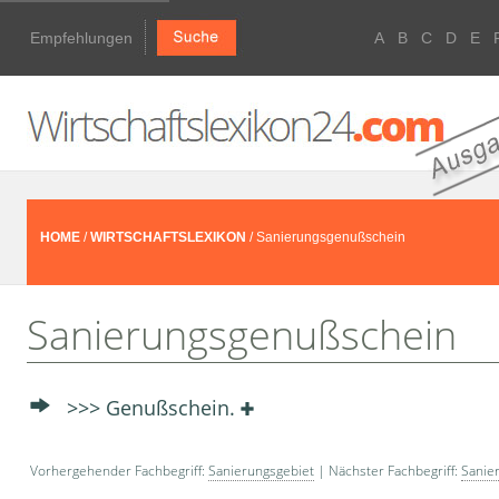
Empfehlungen
A
B
C
D
E
HOME
/
WIRTSCHAFTSLEXIKON
/ Sanierungsgenußschein
Sanierungsgenußschein
>>> Genußschein.
Vorhergehender Fachbegriff:
Sanierungsgebiet
| Nächster Fachbegriff:
Sanie