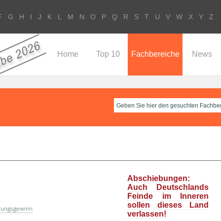
F
G
H
I
J
K
L
M
N
O
P
Q
R
S
T
U
V
W
X
Y
Z
Home
Top 10
Fachbereiche
News
Abschiebungen:
Auch Deutschlands
Feinde im Inneren
sollen dieses Land
rungsgewinn
verlassen!