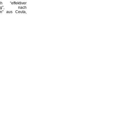
h “effektiver
rung”, nach
n” aus Ceuta,