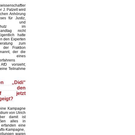
issenschaftler
r J. Patzelt wird
ichen Anhörung
es für Justiz,
ion und
erschutz im
andtag nicht
igentlich hatte
on den Experten
eratung zum
f der Fraktion
nannt, der die
ung eines
erfahrens
fD vorsieht;
seine Teilnahme
n „Didi“
ze den
pf jetzt
geigt?
 eine Kampagne
dium von Ulrich
ber damit ist
aßen alles in
 erfanden eine
hafts-Kampagne,
tellungen waren