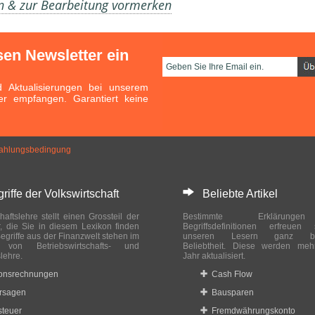
en & zur Bearbeitung vormerken
sen Newsletter ein
Aktualisierungen bei unserem
er empfangen. Garantiert keine
Zahlungsbedingung
ffe der Volkswirtschaft
Beliebte Artikel
haftslehre stellt einen Grossteil der
Bestimmte Erklärung
r, die Sie in diesem Lexikon finden
Begriffsdefinitionen erfreuen
egriffe aus der Finanzwelt stehen im
unseren Lesern ganz bes
ch von Betriebswirtschafts- und
Beliebtheit. Diese werden meh
slehre.
Jahr aktualisiert.
ionsrechnungen
Cash Flow
rsagen
Bausparen
teuer
Fremdwährungskonto