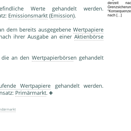
derzeit nac
Grenzsiche
ndliche Werte gehandelt werden.
“Konsequenze
atz:
Emissionsmarkt
(
Emission
).
nach […]
, an dem bereits ausgegebene
Wertpapiere
nach ihrer Ausgabe an einer
Aktienbörse
, die an den
Wertpapierbörse
n gehandelt
ufende Wertpapiere
gehandelt werden.
ensatz:
Primärmarkt
.
ndärmarkt