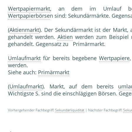
Wertpapiermarkt
, an dem im Umlauf befi
Wertpapierbörse
n sind: Sekundärmärkte. Gegens
(
Aktienmarkt
). Der Sekundärmarkt ist der Markt
gehandelt werden.
Aktien
werden zum Beispiel 
gehandelt. Gegensatz zu Primärmarkt.
Umlaufmarkt
für bereits begebene
Wertpapiere
werden.
Siehe auch:
Primärmarkt
(
Umlaufmarkt
). Markt, auf dem bereits
umla
Wichtigste S. sind die einschlägigen Börsen. Geg
Vorhergehender Fachbegriff:
Sekundärliquidität
| Nächster Fachbegriff:
Seku