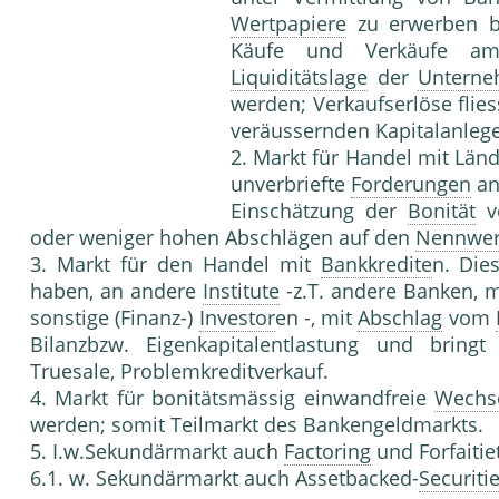
Wertpapiere
zu erwerben be
Käufe und Verkäufe am
Liquiditätslage
der
Untern
werden; Verkaufserlöse flie
veräussernden Kapitalanlege
2. Markt für Handel mit Län
unverbriefte
Forderungen
an
Einschätzung der
Bonität
vo
oder weniger hohen Abschlägen auf den
Nennwer
3. Markt für den Handel mit
Bankkredite
n. Die
haben, an andere
Institute
-z.T. andere Banken,
sonstige (Finanz-)
Investor
en -, mit
Abschlag
vom
Bilanzbzw. Eigenkapitalentlastung und bringt
Truesale, Problemkreditverkauf.
4. Markt für bonitätsmässig einwandfreie
Wechs
werden; somit Teilmarkt des Bankengeldmarkts.
5. I.w.Sekundärmarkt auch
Factoring
und Forfaitie
6.1. w. Sekundärmarkt auch Assetbacked-
Securiti