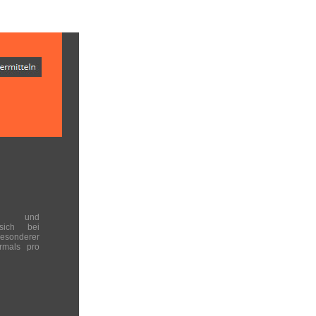
en und
 sich bei
onderer
rmals pro