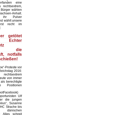
erfanden eine
s rechtsextrem,
 Bürger wählen
achsen-Anhalt.
 ihr Pulver
nd wählt unsere
rst recht im
]
er getötet
: Echter
tz
ltet die
ft, notfalls
schießen!
pe“-Proteste vor
Reichstag 2016:
rechtsextrem
heute von immer
als berechtigte
e Positionen
hotFacebook)
ortunisten Ulf
er die jungen
Nius“, Susanne
HC Strache bis
dänischen
 Alles schreit