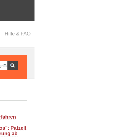
Hilfe & FAQ
rfahren
s“: Patzelt
rung ab