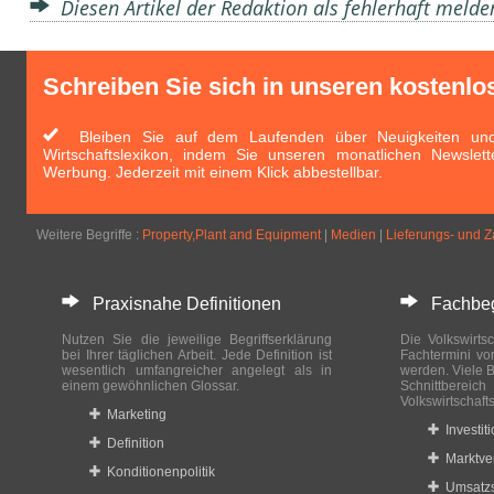
Diesen Artikel der Redaktion als fehlerhaft meld
Schreiben Sie sich in unseren kostenlo
Bleiben Sie auf dem Laufenden über Neuigkeiten und 
Wirtschaftslexikon, indem Sie unseren monatlichen Newslett
Werbung. Jederzeit mit einem Klick abbestellbar.
Weitere Begriffe :
Property,Plant and Equipment
|
Medien
|
Lieferungs- und 
Praxisnahe Definitionen
Fachbegri
Nutzen Sie die jeweilige Begriffserklärung
Die Volkswirtsc
bei Ihrer täglichen Arbeit. Jede Definition ist
Fachtermini vo
wesentlich umfangreicher angelegt als in
werden. Viele B
einem gewöhnlichen Glossar.
Schnittberei
Volkswirtschaft
Marketing
Investit
Definition
Marktve
Konditionenpolitik
Umsatzs