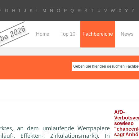
F
G
H
I
J
K
L
M
N
O
P
Q
R
S
T
U
V
W
X
Y
Z
Home
Top 10
Fachbereiche
News
AfD-
Verbotsve
sowieso
rkt
es, an dem
umlaufende Wertpapiere
“chancenlo
lauf-,
Effekten
-,
Zirkulationsmarkt
). In
sagt Anhö