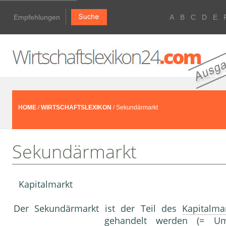
Empfehlungen
A
B
C
D
E
HOME
/
WIRTSCHAFTSLEXIKON
/ Sekundärmarkt
Sekundärmarkt
Kapitalmarkt
Der Sekundärmarkt ist der Teil des
Kapitalma
gehandelt werden (= Um