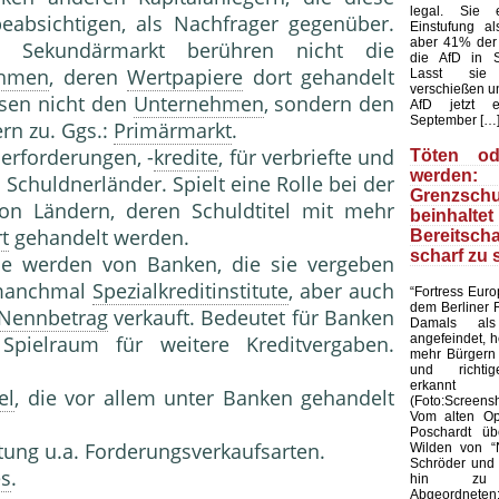
legal. Sie 
absichtigen, als Nachfrager gegenüber.
Einstufung al
aber 41% der
 Sekundärmarkt berühren nicht die
die AfD in S
ehmen
, deren
Wertpapiere
dort gehandelt
Lasst sie
verschießen u
ssen nicht den
Unternehmen
, sondern den
AfD jetzt e
September […
rn zu. Ggs.:
Primärmarkt
.
derforderungen, -
kredite
, für verbriefte und
Töten od
werden
 Schuldnerländer. Spielt eine Rolle bei der
Grenzschu
n Ländern, deren Schuldtitel mit mehr
beinha
t
gehandelt werden.
Bereitscha
scharf zu 
se werden von Banken, die sie vergeben
 manchmal
Spezialkreditinstitute
, aber auch
“Fortress Euro
dem Berliner 
Nennbetrag
verkauft. Bedeutet für Banken
Damals als 
angefeindet, 
 Spielraum für weitere Kreditvergaben.
mehr Bürgern 
und richtig
erkannt
el
, die vor allem unter Banken gehandelt
(Foto:Screens
Vom alten Opp
Poschardt üb
tung u.a. Forderungsverkaufsarten.
Wilden von “
Schröder und 
es
.
hin zu 
Abgeordneten: