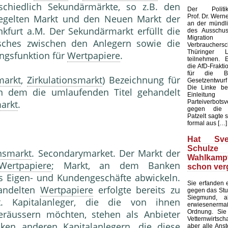
schiedlich Sekundärmärkte, so z.B. den
Der Politikw
Prof. Dr. Werne
egelten Markt und den Neuen Markt der
an der mündl
kfurt a.M. Der Sekundärmarkt erfüllt die
des Ausschuss
Migrat
sches zwischen den Anlegern sowie die
Verbrauch
Thüringer L
ngsfunktion für
Wertpapiere
.
teilnehmen. E
die AfD-Frakti
für die B
markt
,
Zirkulationsmarkt
) Bezeichnung für
Gesetzentwur
Die Linke be
 an dem die umlaufenden Titel gehandelt
Einleit
Parteiverbotsv
arkt
.
gegen die A
Patzelt sagte 
formal aus […]
Hat Sve
Schul
onsmarkt
. Secondarymarket. Der Markt der
Wahlkam
Wertpapiere
; Markt, an dem Banken
schon ver
ls Eigen- und Kundengeschäfte abwickeln.
Sie erfanden
andelten
Wertpapiere
erfolgte bereits zu
gegen das Stu
Siegmund, a
t. Kapitalanleger, die die von ihnen
erwiesenerm
Ordnung. Sie
räussern möchten, stehen als Anbieter
Vetternwirtsc
ken anderen Kapitalanlegern, die diese
aber alle Ans