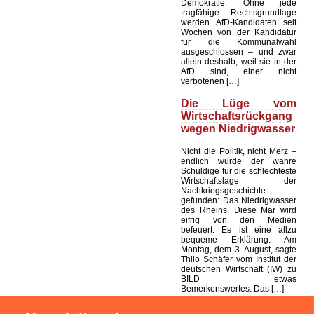
Demokratie. Ohne jede
tragfähige Rechtsgrundlage
werden AfD-Kandidaten seit
Wochen von der Kandidatur
für die Kommunalwahl
ausgeschlossen – und zwar
allein deshalb, weil sie in der
AfD sind, einer nicht
verbotenen […]
Die Lüge vom
Wirtschaftsrückgang
wegen Niedrigwasser
Nicht die Politik, nicht Merz –
endlich wurde der wahre
Schuldige für die schlechteste
Wirtschaftslage der
Nachkriegsgeschichte
gefunden: Das Niedrigwasser
des Rheins. Diese Mär wird
eifrig von den Medien
befeuert. Es ist eine allzu
bequeme Erklärung. Am
Montag, dem 3. August, sagte
Thilo Schäfer vom Institut der
deutschen Wirtschaft (IW) zu
BILD etwas
Bemerkenswertes. Das […]