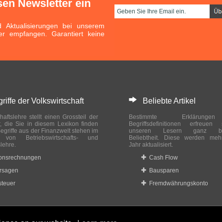
sen Newsletter ein
Aktualisierungen bei unserem
er empfangen. Garantiert keine
ffe der Volkswirtschaft
Beliebte Artikel
haftslehre stellt einen Grossteil der
Bestimmte Erklärung
r, die Sie in diesem Lexikon finden
Begriffsdefinitionen erfreuen
egriffe aus der Finanzwelt stehen im
unseren Lesern ganz bes
ch von Betriebswirtschafts- und
Beliebtheit. Diese werden meh
slehre.
Jahr aktualisiert.
ionsrechnungen
Cash Flow
rsagen
Bausparen
teuer
Fremdwährungskonto