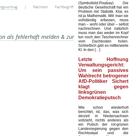
(Symbolbild:Pixabay) Die
ngsvertrag
| Nächster Fachbegriff:
deutsche Gesellschaft hat ein
Problem mit Statistik. Klar, es
ist ja Mathematik. Will man sie
vollständig erfassen, muss
man – wohl oder übel – selbst
nachrechnen. Und natürlich
muss man das weder im Kopf
on als fehlerhaft melden & zur
tun noch den Taschenrechner
vom Dachboden holen.
Schließlich gibt es mittlerweile
KI. In den […]
Letzte Hoffnung
Verwaltungsgericht:
Um sein passives
Wahlrecht betrogener
AfD-Politiker Sichert
klagt gegen
linksgrünen
Demokratieputsch
Wie schon wiederholt
berichtet, ist, das, was sich
derzeit in Niedersachsen
vollzieht, nichts anderes als
ein Putsch der rot-grünen
Landesregierung gegen den
Rechtsstaat und die