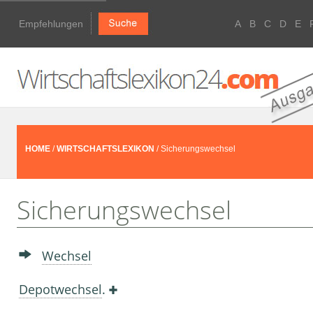
Empfehlungen
A
B
C
D
E
HOME
/
WIRTSCHAFTSLEXIKON
/ Sicherungswechsel
Sicherungswechsel
Wechsel
Depotwechsel
.