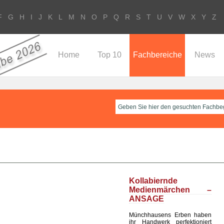
F
G
H
I
J
K
L
M
N
O
P
Q
R
S
T
U
V
W
X
Y
Z
Home
Top 10
Fachbereiche
News
Kollabiernde
Medienmärchen –
ANSAGE
Münchhausens Erben haben
ihr Handwerk perfektioniert