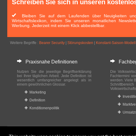
Schreiben Sie sich in unseren kostenlo
Bleiben Sie auf dem Laufenden über Neuigkeiten und 
Wirtschaftslexikon, indem Sie unseren monatlichen Newslett
Werbung. Jederzeit mit einem Klick abbestellbar.
Weitere Begriffe :
Bearer Security
|
Störungskosten
|
Konstant-Saison-Modell
Praxisnahe Definitionen
Fachbegri
Nutzen Sie die jeweilige Begriffserklärung
Die Volkswirtsc
bei Ihrer täglichen Arbeit. Jede Definition ist
Fachtermini vo
wesentlich umfangreicher angelegt als in
werden. Viele B
einem gewöhnlichen Glossar.
Schnittberei
Volkswirtschaft
Marketing
Investit
Definition
Marktve
Konditionenpolitik
Umsatzs