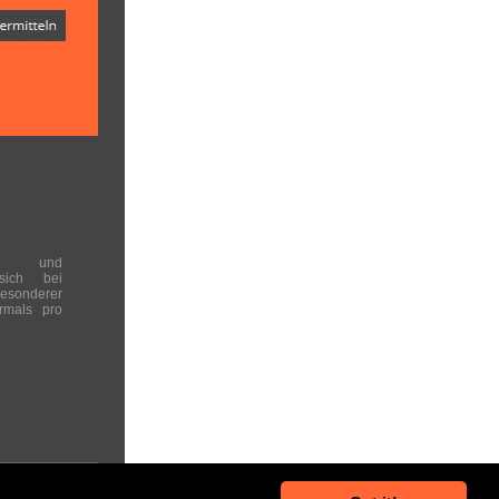
en und
 sich bei
onderer
rmals pro