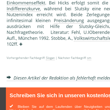
Einkommenseffekt
. Bei Hicks erfolgt somit di
Indifferenzkurve
, während bei Slutsky eine n
Nutzenindex erreicht wird. Beide Zerlegun
infinitesimal kleinen
Preisänderung
ausgegange
ausdrücken mit Hilfe der Slutsky-Gleich
Nachfragetheorie. Literatur: Fehl, U.IOberend
Aufl., München 1992. Stobbe, A.,
Volkswirtschaftsl
102ff.
Vorhergehender Fachbegriff:
Slogan
| Nächster Fachbegriff:
sm
Diesen Artikel der Redaktion als fehlerhaft meld
Schreiben Sie sich in unseren kostenlo
Bleiben Sie auf dem Laufenden über Neuigkeiten und 