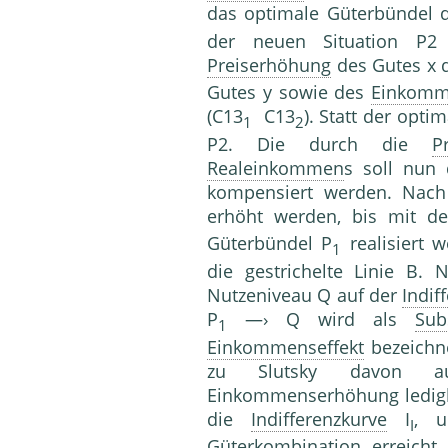
das optimale Güterbündel d
der neuen Situation P2 
Preiserhöhung
des Gutes x d
Gutes y sowie des
Einkom
(C13
C13
). Statt der opt
1
2
P2. Die durch die
P
Realeinkommen
s soll nun
kompensiert werden. Nac
erhöht werden, bis mit de
Güterbündel P
realisiert 
1
die gestrichelte Linie B.
Nutzeniveau Q auf der
Indif
P
—› Q wird als
Sub
1
Einkommenseffekt
bezeichne
zu Slutsky davon au
Einkommenserhöhung ledigli
die
Indifferenzkurve
I
, u
I
Güterkombination erreicht