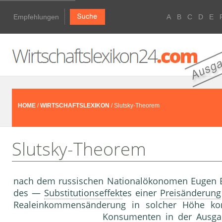
Empfehlungen
A
B
C
D
E
HOME
/
WIRTSCHAFTSLEXIKON
/ Slutsky-Theorem
Slutsky-Theorem
nach dem russischen Nationalökonomen Eugen E. 
des —
Substitutionseffekt
es einer
Preisänderung
Realeinkommensänderung in solcher Höhe ko
Konsument
en in der Ausgan