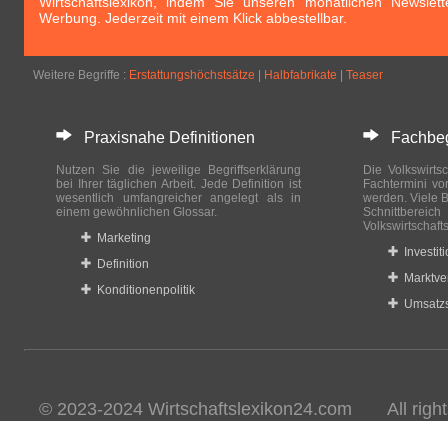
Wirtschaftslexikon, indem Sie unseren monatlichen Newslett
Werbung. Jederzeit mit einem Klick abbestellbar.
Weitere Begriffe :
Erstattungshöchstsätze
|
Halbfabrikate
|
Teaser
Praxisnahe Definitionen
Fachbegri
Nutzen Sie die jeweilige Begriffserklärung
Die Volkswirtsc
bei Ihrer täglichen Arbeit. Jede Definition ist
Fachtermini vo
wesentlich umfangreicher angelegt als in
werden. Viele B
einem gewöhnlichen Glossar.
Schnittberei
Volkswirtschaft
Marketing
Investit
Definition
Marktve
Konditionenpolitik
Umsatzs
© 2023-2024 Wirtschaftslexikon24.com All rights