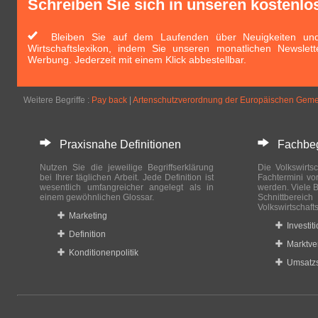
Schreiben Sie sich in unseren kostenlo
Bleiben Sie auf dem Laufenden über Neuigkeiten und 
Wirtschaftslexikon, indem Sie unseren monatlichen Newslett
Werbung. Jederzeit mit einem Klick abbestellbar.
Weitere Begriffe :
Pay back
|
Artenschutzverordnung der Europäischen Geme
Praxisnahe Definitionen
Fachbegri
Nutzen Sie die jeweilige Begriffserklärung
Die Volkswirtsc
bei Ihrer täglichen Arbeit. Jede Definition ist
Fachtermini vo
wesentlich umfangreicher angelegt als in
werden. Viele B
einem gewöhnlichen Glossar.
Schnittberei
Volkswirtschaft
Marketing
Investit
Definition
Marktve
Konditionenpolitik
Umsatzs