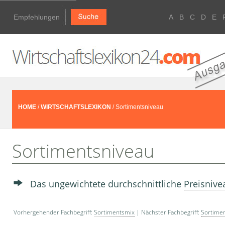
Empfehlungen
A
B
C
D
E
HOME
/
WIRTSCHAFTSLEXIKON
/ Sortimentsniveau
Sortimentsniveau
Das ungewichtete durchschnittliche
Preisnive
Vorhergehender Fachbegriff:
Sortimentsmix
| Nächster Fachbegriff:
Sortime