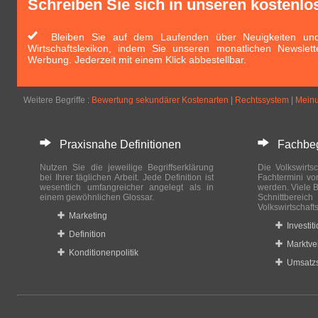
Schreiben Sie sich in unseren kostenlo
Bleiben Sie auf dem Laufenden über Neuigkeiten und 
Wirtschaftslexikon, indem Sie unseren monatlichen Newslett
Werbung. Jederzeit mit einem Klick abbestellbar.
Weitere Begriffe :
Bewertung sekundärer Kostenarten
|
Rechtssystem
|
Mein
Praxisnahe Definitionen
Fachbegri
Nutzen Sie die jeweilige Begriffserklärung
Die Volkswirtsc
bei Ihrer täglichen Arbeit. Jede Definition ist
Fachtermini vo
wesentlich umfangreicher angelegt als in
werden. Viele B
einem gewöhnlichen Glossar.
Schnittberei
Volkswirtschaft
Marketing
Investit
Definition
Marktve
Konditionenpolitik
Umsatzs