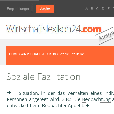
Empfehlungen
A
B
C
D
E
HOME
/
WIRTSCHAFTSLEXIKON
/ Soziale Fazilitation
Soziale Fazilitation
Situation, in der das Verhalten eines Ind
Personen angeregt wird. Z.B.: Die
Beobachtung
a
entwickelt beim Beobachter Appetit.