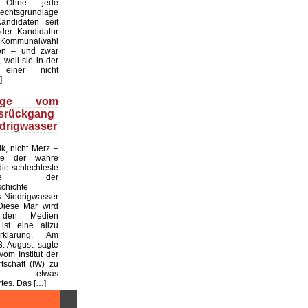
. Ohne jede
echtsgrundlage
andidaten seit
er Kandidatur
ommunalwahl
en – und zwar
 weil sie in der
einer nicht
]
üge vom
tsrückgang
drigwasser
ik, nicht Merz –
de der wahre
die schlechteste
tslage der
chichte
 Niedrigwasser
Diese Mär wird
 den Medien
ist eine allzu
klärung. Am
. August, sagte
vom Institut der
tschaft (IW) zu
 etwas
es. Das […]