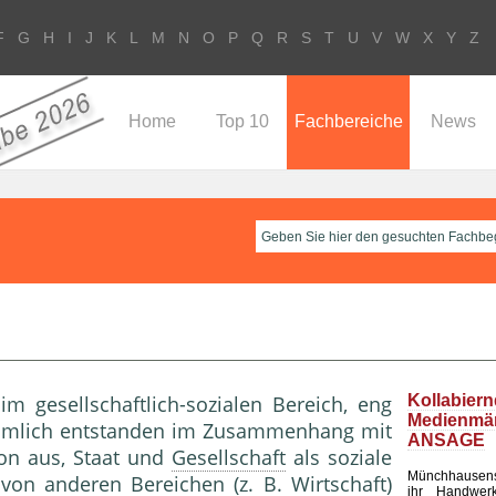
F
G
H
I
J
K
L
M
N
O
P
Q
R
S
T
U
V
W
X
Y
Z
Home
Top 10
Fachbereiche
News
 gesellschaftlich-sozialen Bereich, eng
Kollabier
Medienm
hmlich entstanden im Zusammenhang mit
ANSAGE
von aus, Staat und
Gesellschaft
als soziale
Münchhausen
von anderen Bereichen (z. B.
Wirtschaft
)
ihr Handwerk 