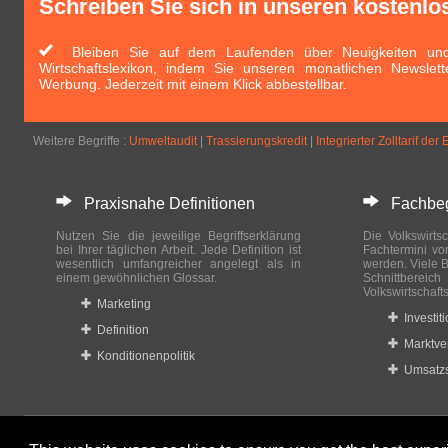
Schreiben Sie sich in unseren kostenlo
Bleiben Sie auf dem Laufenden über Neuigkeiten und 
Wirtschaftslexikon, indem Sie unseren monatlichen Newslett
Werbung. Jederzeit mit einem Klick abbestellbar.
Weitere Begriffe :
Umweltaudit
|
Trassierungskredit
|
Integrierter Zolltarif d
Praxisnahe Definitionen
Fachbegri
Nutzen Sie die jeweilige Begriffserklärung
Die Volkswirtsc
bei Ihrer täglichen Arbeit. Jede Definition ist
Fachtermini vo
wesentlich umfangreicher angelegt als in
werden. Viele B
einem gewöhnlichen Glossar.
Schnittberei
Volkswirtschaft
Marketing
Investit
Definition
Marktve
Konditionenpolitik
Umsatzs