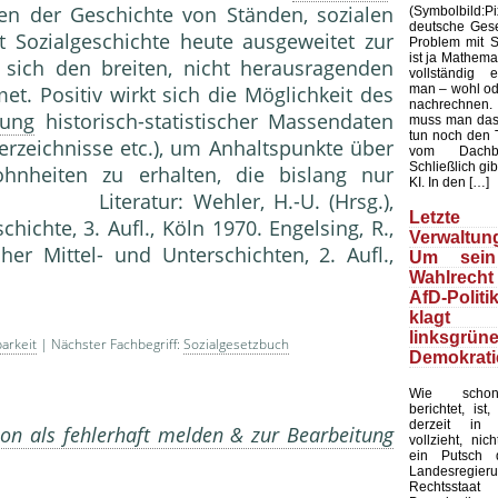
en der Geschichte von Ständen, sozialen
(Symbolbild
deutsche Gesel
st Sozialgeschichte heute ausgeweitet zur
Problem mit Sta
ist ja Mathemat
e sich den breiten, nicht herausragenden
vollständig 
man – wohl ode
t. Positiv wirkt sich die Möglichkeit des
nachrechnen.
tung
historisch-statistischer Massendaten
muss man das
tun noch den 
verzeichnisse etc.), um Anhaltspunkte über
vom Dachb
Schließlich gib
nheiten zu erhalten, die bislang nur
KI. In den […]
n. Literatur: Wehler, H.-U. (Hrsg.),
Letzte 
ichte, 3. Aufl., Köln 1970. Engelsing, R.,
Verwaltung
her Mittel- und Unterschichten, 2. Aufl.,
Um sein
Wahlrecht
AfD-Politi
klagt
linksgrün
barkeit
| Nächster Fachbegriff:
Sozialgesetzbuch
Demokrati
Wie schon
berichtet, ist
derzeit in 
on als fehlerhaft melden & zur Bearbeitung
vollzieht, nic
ein Putsch d
Landesregier
Rechtssta