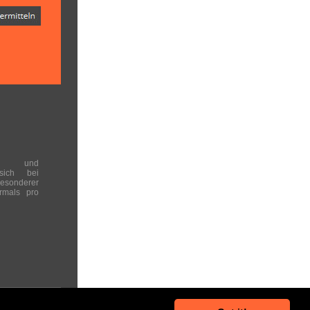
en und
 sich bei
onderer
rmals pro