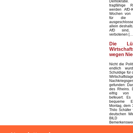
Demokratie
tragfähige R
werden AfD-K
Wochen von d
für die K
ausgeschloss
allein deshalb,
AfD sind, 
verbotenen […
Die L
Wirtschaf
wegen Nie
Nicht die Polit
endlich wur
Schuldige für 
Wirtschaf
Nachkriegsges
gefunden: Das
des Rheins. 
eifrig von
befeuert. Es 
bequeme Er
Montag, dem 3
Thilo Schäfer 
deutschen Wir
BILD
Bemerkenswert