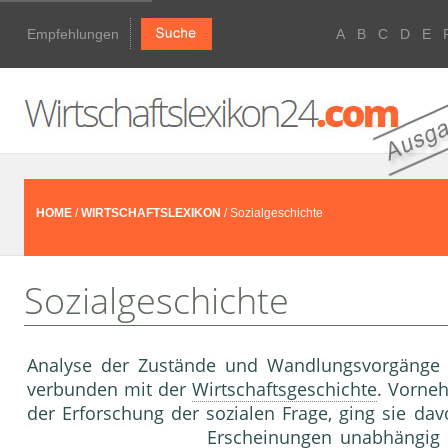
Empfehlungen
A
B
C
D
E
HOME
/
WIRTSCHAFTSLEXIKON
/ Sozialgeschichte
Sozialgeschichte
Analyse der Zustände und Wandlungsvorgänge im
verbunden mit der
Wirtschaftsgeschichte
. Vorne
der Erforschung der sozialen Frage, ging sie da
Erscheinungen unabhängig 