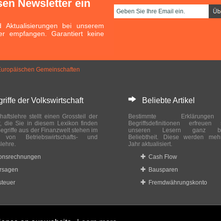
sen Newsletter ein
Aktualisierungen bei unserem
er empfangen. Garantiert keine
er Europäischen Gemeinschaften
ffe der Volkswirtschaft
Beliebte Artikel
haftslehre stellt einen Grossteil der
Bestimmte Erklärung
r, die Sie in diesem Lexikon finden
Begriffsdefinitionen erfreuen
egriffe aus der Finanzwelt stehen im
unseren Lesern ganz bes
ch von Betriebswirtschafts- und
Beliebtheit. Diese werden meh
slehre.
Jahr aktualisiert.
ionsrechnungen
Cash Flow
rsagen
Bausparen
teuer
Fremdwährungskonto