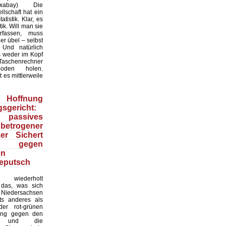
:Pixabay) Die
lschaft hat ein
tistik. Klar, es
ik. Will man sie
erfassen, muss
r übel – selbst
 Und natürlich
 weder im Kopf
Taschenrechner
oden holen.
t es mittlerweile
Hoffnung
sgericht:
 passives
 betrogener
ker Sichert
 gegen
en
eputsch
 wiederholt
, das, was sich
Niedersachsen
hts anderes als
er rot-grünen
ung gegen den
at und die