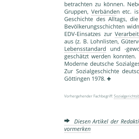
betrachten zu können. Neb
Gruppen,
Verbände
n etc. i
Geschichte des Alltags, di
Bevölkerungsschichten widme
EDV-Einsatzes zur
Verarbei
aus (z. B. Lohnlisten, Güter
Lebensstandard
und -gewoh
geschätzt werden konnte
Moderne deutsche Sozialgesch
Zur Sozialgeschichte deutsc
Göttingen 1978.
Vorhergehender Fachbegriff:
Sozialgerichts
Diesen Artikel der Redakti
vormerken