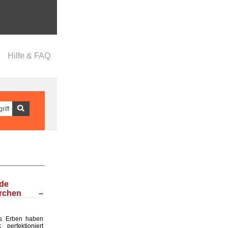
Hilfe & FAQ
nde
ärchen –
s Erben haben
perfektioniert