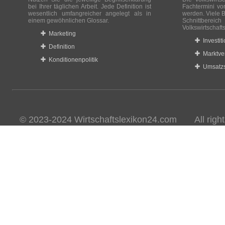
bei Ihrer täglichen Arbeit. Jede Definition ist
Fachtermini vo
wesentlich umfangreicher angelegt als in
werden. Viele B
einem gewöhnlichen Glossar.
Schnittberei
Volkswirtschaft
Marketing
Investit
Definition
Marktve
Konditionenpolitik
Umsatzs
© 2023-2024 Wirtschaftslexikon24.com All rights