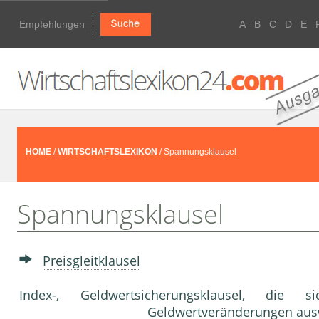
Empfehlungen
A
B
C
D
E
HOME
/
WIRTSCHAFTSLEXIKON
/ Spannungsklausel
Spannungsklausel
Preisgleitklausel
Index-, Geldwertsicherungsklausel, die
Geldwertveränderungen aus