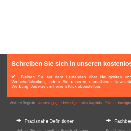
Schreiben Sie sich in unseren kostenlo
Bleiben Sie auf dem Laufenden über Neuigkeiten und 
Wirtschaftslexikon, indem Sie unseren monatlichen Newslett
Werbung. Jederzeit mit einem Klick abbestellbar.
Weitere Begriffe :
Umschlagsgeschwindigkeit des Kapitals
|
Privates bankg
Praxisnahe Definitionen
Fachbegri
Nutzen Sie die jeweilige Begriffserklärung
Die Volkswirtsc