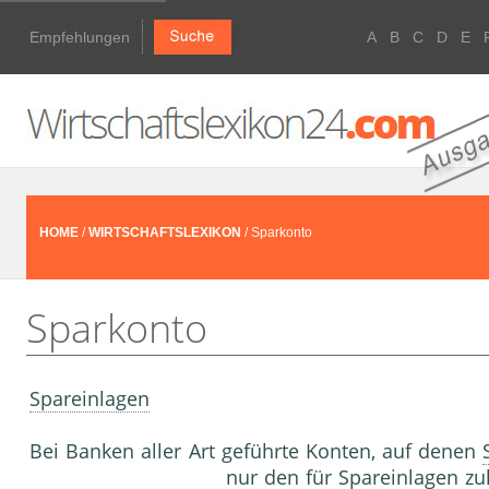
Empfehlungen
A
B
C
D
E
HOME
/
WIRTSCHAFTSLEXIKON
/ Sparkonto
Sparkonto
Spareinlagen
Bei Banken aller Art geführte Konten, auf denen
nur den für
Spareinlagen
zu