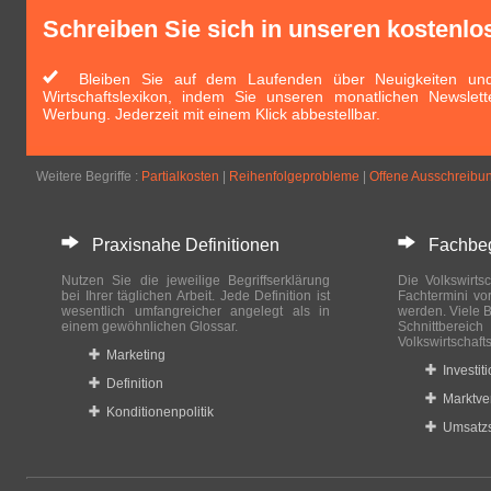
Schreiben Sie sich in unseren kostenlo
Bleiben Sie auf dem Laufenden über Neuigkeiten und 
Wirtschaftslexikon, indem Sie unseren monatlichen Newslett
Werbung. Jederzeit mit einem Klick abbestellbar.
Weitere Begriffe :
Partialkosten
|
Reihenfolgeprobleme
|
Offene Ausschreibu
Praxisnahe Definitionen
Fachbegri
Nutzen Sie die jeweilige Begriffserklärung
Die Volkswirtsc
bei Ihrer täglichen Arbeit. Jede Definition ist
Fachtermini vo
wesentlich umfangreicher angelegt als in
werden. Viele B
einem gewöhnlichen Glossar.
Schnittberei
Volkswirtschaft
Marketing
Investit
Definition
Marktve
Konditionenpolitik
Umsatzs