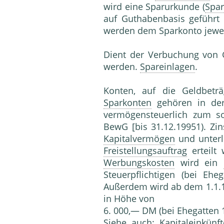
wird eine Sparurkunde (
Spa
auf Guthabenbasis geführt
werden dem Sparkonto jewei
Dient der Verbuchung von 
werden.
Spareinlagen
.
Konten, auf die Geldbetr
Sparkonten
gehören in de
vermögensteuerlich zum s
BewG [bis 31.12.19951). Zi
Kapitalvermögen
und unter
Freistellungsauftrag
erteilt
Werbungskosten
wird ein
Steuerpflichtigen (bei Eh
Außerdem wird ab dem 1.1.
in Höhe von
6. 000,— DM (bei Ehegatten 
Siehe auch:
Kapitaleinkünft