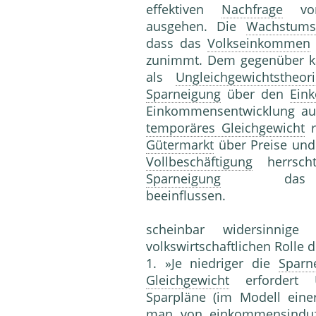
effektiven
Nachfrage
von 
ausgehen. Die
Wachstums
dass das
Volkseinkommen
zunimmt. Dem gegenüber 
als
Ungleichgewichtstheori
Sparneigung
über den
Ein
Einkommensentwicklung aus
temporäres Gleichgewicht
r
Gütermarkt
über Preise und 
Vollbeschäftigung
herrsch
Sparneigung
d
beeinflu
scheinbar widersinnige
volkswirtschaftlichen Rolle 
1. »Je niedriger die
Sparn
Gleichgewicht
erfordert Ü
Sparpläne (im Modell ein
man von einkommensinduz