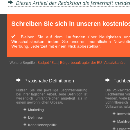
Diesen Artikel der Redaktion als fehlerhaft meld
Schreiben Sie sich in unseren kostenlo
Bleiben Sie auf dem Laufenden über Neuigkeiten und 
Wirtschaftslexikon, indem Sie unseren monatlichen Newslett
Werbung. Jederzeit mit einem Klick abbestellbar.
Weitere Begriffe :
Budget / Etat
|
Bürgerbeauftragter der EU
|
Absatzkanäle
Praxisnahe Definitionen
Fachbegri
Nutzen Sie die jeweilige Begriffserklärung
Die Volkswirtsc
bei Ihrer täglichen Arbeit. Jede Definition ist
Fachtermini vo
wesentlich umfangreicher angelegt als in
werden. Viele B
einem gewöhnlichen Glossar.
Schnittberei
Volkswirtschaft
Marketing
Investit
Definition
Marktve
Konditionenpolitik
Umsatzs