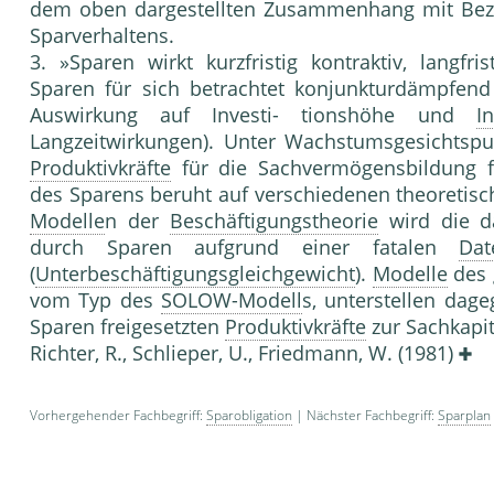
dem oben dargestellten Zusammenhang mit Be
Sparverhaltens.
3. »Sparen wirkt kurzfristig kontraktiv, langfr
Sparen für sich betrachtet konjunkturdämpfend
Auswirkung auf Investi- tionshöhe und
I
Langzeitwirkungen). Unter Wachstumsgesichtspun
Produktivkräfte
für die Sachvermögensbildung fre
des Sparens beruht auf verschiedenen theoretis
Modelle
n der
Beschäftigungstheorie
wird die da
durch Sparen aufgrund einer fatalen
Dat
(
Unterbeschäftigungsgleichgewicht
).
Modelle
des 
vom Typ des
SOLOW-Modell
s, unterstellen dag
Sparen freigesetzten
Produktivkräfte
zur Sachkapita
Richter, R., Schlieper, U., Friedmann, W. (1981)
Vorhergehender Fachbegriff:
Sparobligation
| Nächster Fachbegriff:
Sparplan