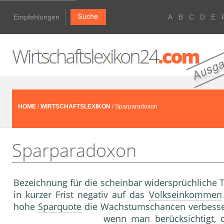
Empfehlungen
A
B
C
D
E
HOME
/
WIRTSCHAFTSLEXIKON
/ Sparparadoxon
Sparparadoxon
Bezeichnung für die scheinbar widersprüchliche 
in kurzer Frist negativ auf das
Volkseinkommen
hohe
Sparquote
die Wachstumschancen verbesse
wenn man berücksichtigt,