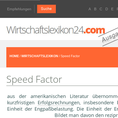
Empfehlungen
A
B
C
D
E
HOME
/
WIRTSCHAFTSLEXIKON
/ Speed Factor
Speed Factor
aus der amerikanischen Literatur übernomm
kurzfristigen
Erfolgsrechnung
en, insbesondere
Einheit der Engpaßbelastung. Die Einheit der E
Bildet man davon den rezipr