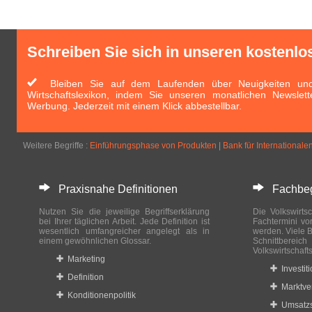
Schreiben Sie sich in unseren kostenlo
Bleiben Sie auf dem Laufenden über Neuigkeiten und 
Wirtschaftslexikon, indem Sie unseren monatlichen Newslett
Werbung. Jederzeit mit einem Klick abbestellbar.
Weitere Begriffe :
Einführungsphase von Produkten
|
Bank für Internationale
Praxisnahe Definitionen
Fachbegri
Nutzen Sie die jeweilige Begriffserklärung
Die Volkswirtsc
bei Ihrer täglichen Arbeit. Jede Definition ist
Fachtermini vo
wesentlich umfangreicher angelegt als in
werden. Viele B
einem gewöhnlichen Glossar.
Schnittberei
Volkswirtschaft
Marketing
Investit
Definition
Marktve
Konditionenpolitik
Umsatzs