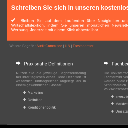
Schreiben Sie sich in unseren kostenlo
Bleiben Sie auf dem Laufenden über Neuigkeiten und 
Wirtschaftslexikon, indem Sie unseren monatlichen Newslett
Werbung. Jederzeit mit einem Klick abbestellbar.
Weitere Begriffe :
Audit Committee
|
ILN
|
Forstbeamter
Praxisnahe Definitionen
Fachbegri
Nutzen Sie die jeweilige Begriffserklärung
Die Volkswirtsc
bei Ihrer täglichen Arbeit. Jede Definition ist
Fachtermini vo
wesentlich umfangreicher angelegt als in
werden. Viele B
einem gewöhnlichen Glossar.
Schnittberei
Volkswirtschaft
Marketing
Investit
Definition
Marktve
Konditionenpolitik
Umsatzs