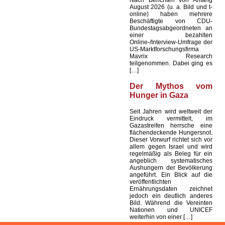
August 2026 (u. a. Bild und t-
online) haben mehrere
Beschäftigte von CDU-
Bundestagsabgeordneten an
einer bezahlten
Online-/Interview-Umfrage der
US-Marktforschungsfirma
Mavrix Research
teilgenommen. Dabei ging es
[…]
Der Mythos vom
Hunger in Gaza
Seit Jahren wird weltweit der
Eindruck vermittelt, im
Gazastreifen herrsche eine
flächendeckende Hungersnot.
Dieser Vorwurf richtet sich vor
allem gegen Israel und wird
regelmäßig als Beleg für ein
angeblich systematisches
Aushungern der Bevölkerung
angeführt. Ein Blick auf die
veröffentlichten
Ernährungsdaten zeichnet
jedoch ein deutlich anderes
Bild. Während die Vereinten
Nationen und UNICEF
weiterhin von einer […]