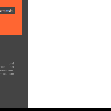
en und
 sich bei
onderer
rmals pro