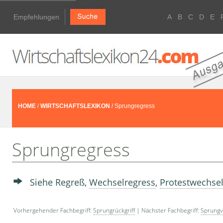
Empfehlungen
A
B
C
D
E
HOME
/
WIRTSCHAFTSLEXIKON
/ Sprungregress
Sprungregress
Siehe Regreß,
Wechselregress
,
Protestwechse
Vorhergehender Fachbegriff:
Sprungrückgriff
| Nächster Fachbegriff:
Sprungv