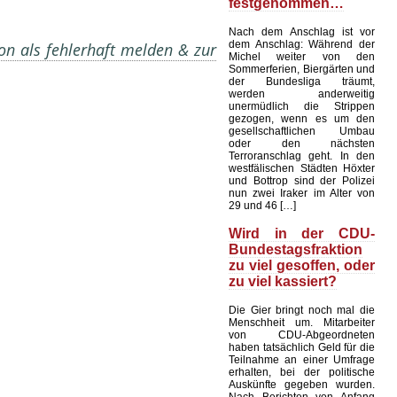
festgenommen…
Nach dem Anschlag ist vor
dem Anschlag: Während der
on als fehlerhaft melden & zur
Michel weiter von den
Sommerferien, Biergärten und
der Bundesliga träumt,
werden anderweitig
unermüdlich die Strippen
gezogen, wenn es um den
gesellschaftlichen Umbau
oder den nächsten
Terroranschlag geht. In den
westfälischen Städten Höxter
und Bottrop sind der Polizei
nun zwei Iraker im Alter von
29 und 46 […]
Wird in der CDU-
Bundestagsfraktion
zu viel gesoffen, oder
zu viel kassiert?
Die Gier bringt noch mal die
Menschheit um. Mitarbeiter
von CDU-Abgeordneten
haben tatsächlich Geld für die
Teilnahme an einer Umfrage
erhalten, bei der politische
Auskünfte gegeben wurden.
Nach Berichten von Anfang