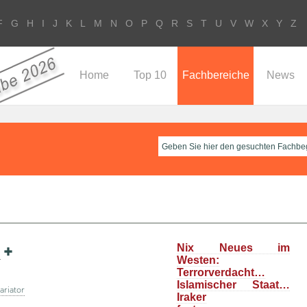
F
G
H
I
J
K
L
M
N
O
P
Q
R
S
T
U
V
W
X
Y
Z
Home
Top 10
Fachbereiche
News
Nix Neues im
l
Westen:
Terrorverdacht…
Islamischer Staat…
ariator
Iraker