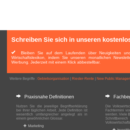
Schreiben Sie sich in unseren kostenlo
Bleiben Sie auf dem Laufenden über Neuigkeiten und 
Wirtschaftslexikon, indem Sie unseren monatlichen Newslett
Werbung. Jederzeit mit einem Klick abbestellbar.
Weitere Begriffe :
Gebietsorganisation
|
Riester-Rente
|
New Public Manage
Praxisnahe Definitionen
Fachbegri
Nutzen Sie die jeweilige Begriffserklärung
Die Volkswirtsc
bei Ihrer täglichen Arbeit. Jede Definition ist
Fachtermini vo
wesentlich umfangreicher angelegt als in
werden. Viele B
einem gewöhnlichen Glossar.
Schnittberei
Volkswirtschaft
Marketing