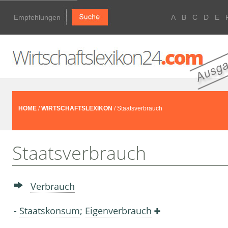
Empfehlungen
A
B
C
D
E
HOME
/
WIRTSCHAFTSLEXIKON
/ Staatsverbrauch
Staatsverbrauch
Verbrauch
-
Staatskonsum
;
Eigenverbrauch