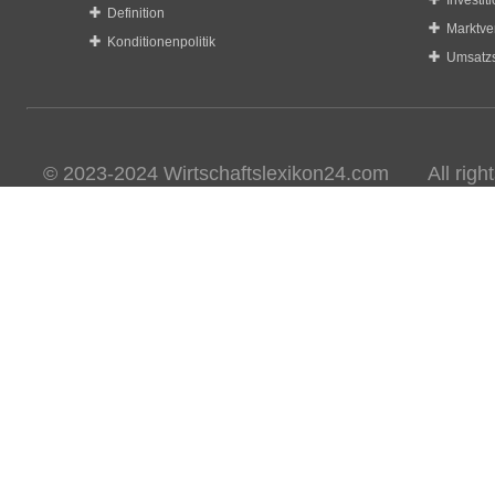
Investit
Definition
Marktve
Konditionenpolitik
Umsatzs
© 2023-2024 Wirtschaftslexikon24.com All rights