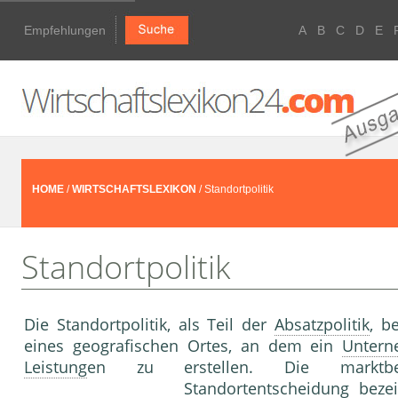
Empfehlungen
A
B
C
D
E
HOME
/
WIRTSCHAFTSLEXIKON
/ Standortpolitik
Standortpolitik
Die Standortpolitik, als Teil der
Absatzpolitik
, b
eines geografischen Ortes, an dem ein
Unter
Leistung
en zu erstellen. Die marktbed
Standortentscheidung bez