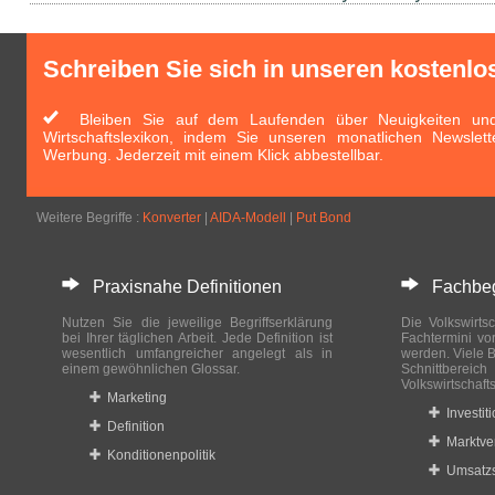
Schreiben Sie sich in unseren kostenlo
Bleiben Sie auf dem Laufenden über Neuigkeiten und 
Wirtschaftslexikon, indem Sie unseren monatlichen Newslett
Werbung. Jederzeit mit einem Klick abbestellbar.
Weitere Begriffe :
Konverter
|
AIDA-Modell
|
Put Bond
Praxisnahe Definitionen
Fachbegri
Nutzen Sie die jeweilige Begriffserklärung
Die Volkswirtsc
bei Ihrer täglichen Arbeit. Jede Definition ist
Fachtermini vo
wesentlich umfangreicher angelegt als in
werden. Viele B
einem gewöhnlichen Glossar.
Schnittberei
Volkswirtschaft
Marketing
Investit
Definition
Marktve
Konditionenpolitik
Umsatzs