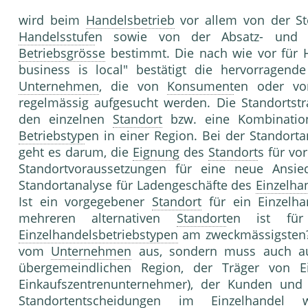
wird beim
Handelsbetrieb
vor allem von der St
Handelsstufe
n sowie von der Absatz- und B
Betriebsgrösse
bestimmt. Die nach wie vor für 
business is local" bestätigt die hervorragende
Unternehmen
, die von
Konsument
en oder vo
regelmässig aufgesucht werden. Die Standortstr
den einzelnen
Standort
bzw. eine Kombinati
Betriebstyp
en in einer Region. Bei der Standort
geht es darum, die
Eignung
des
Standort
s für v
Standortvoraussetzungen für eine neue Ans
Standortanalyse für Ladengeschäfte des
Einzelha
Ist ein vorgegebener
Standort
für ein Einzelha
mehreren alternativen
Standort
en ist für
Einzelhandelsbetriebstypen
am zweckmässigsten? 
vom
Unternehmen
aus, sondern muss auch a
übergemeindlichen Region, der Träger von Ei
Einkaufszentrenunternehmer), der Kunden und 
Standortentscheidungen im
Einzelhandel
we