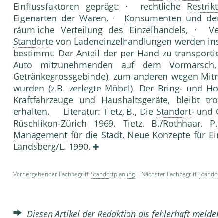
Einflussfaktoren geprägt: · rechtliche
Restrik
Eigenarten der Waren, ·
Konsument
en und der
räumliche
Verteilung
des
Einzelhandel
s, · Ve
Standort
e von Ladeneinzelhandlungen werden ins
bestimmt. Der Anteil der per Hand zu transportie
Auto mitzunehmenden auf dem Vormarsch, 
Getränkegrossgebinde), zum anderen wegen Mitna
wurden (z.B. zerlegte Möbel). Der Bring- und Ho
Kraftfahrzeuge und Haushaltsgeräte, bleibt tro
erhalten. Literatur: Tietz, B., Die
Standort
- und
Rüschlikon-Zürich 1969. Tietz, B./Rothhaar, 
Management
für die Stadt, Neue Konzepte für E
Landsberg/L. 1990.
Vorhergehender Fachbegriff:
Standortplanung
| Nächster Fachbegriff:
Stando
Diesen Artikel der Redaktion als fehlerhaft meld