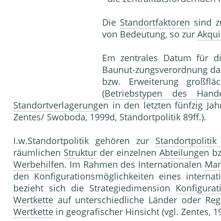
Die
Standortfaktoren
sind z
von Bedeutung, so zur
Akqui
Em zentrales Datum für 
Baunut-zungsverordnung dar. 
bzw. Erweiterung großflä
(
Betriebstypen des Hande
Standortverlagerung
en in den letzten fünfzig Ja
Zentes/ Swoboda, 1999d, Standortpolitik 89ff.).
I.w.Standortpolitik gehören zur
Standortpoliti
räumlichen
Struktur
der einzelnen
Abteilung
en b
Werbehilfe
n. Im Rahmen des Internationalen
Mar
den Konfigurationsmöglichkeiten eines interna
bezieht sich die Strategiedimension
Konfigurat
Wertkette
auf unterschiedliche Länder oder Regi
Wertkette
in geografischer Hinsicht (vgl. Zentes, 19