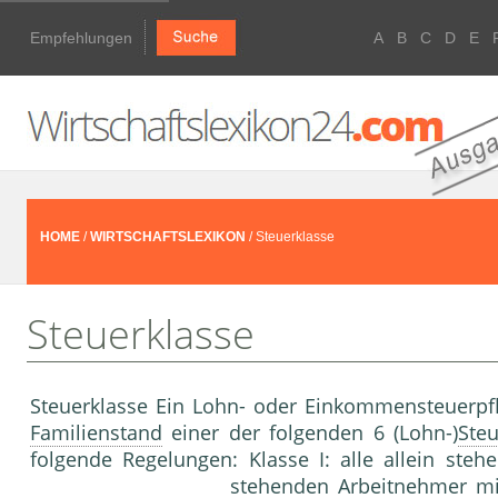
Empfehlungen
A
B
C
D
E
HOME
/
WIRTSCHAFTSLEXIKON
/ Steuerklasse
Steuerklasse
Steuerklasse Ein Lohn- oder Einkommensteuerpfl
Familienstand
einer der folgenden 6 (Lohn-)
Steu
folgende Regelungen: Klasse I: alle allein ste
stehenden
Arbeitnehmer
mit