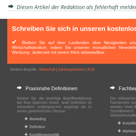
Diesen Artikel der Redaktion als fehlerhaft meld
Schreiben Sie sich in unseren kostenlo
Bleiben Sie auf dem Laufenden über Neuigkeiten und 
Wirtschaftslexikon, indem Sie unseren monatlichen Newslett
Werbung. Jederzeit mit einem Klick abbestellbar.
Weitere Begriffe :
Wirtschaft
|
Zahlungsströme
|
KLR
Praxisnahe Definitionen
Fachbegri
Nutzen Sie die jeweilige Begriffserklärung
Die Volkswirtsc
bei Ihrer täglichen Arbeit. Jede Definition ist
Fachtermini vo
wesentlich umfangreicher angelegt als in
werden. Viele B
einem gewöhnlichen Glossar.
Schnittberei
Volkswirtschaft
Marketing
Investit
Definition
Marktve
Konditionenpolitik