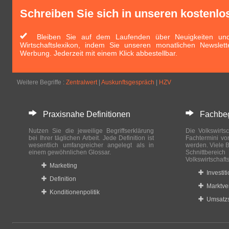
Schreiben Sie sich in unseren kostenlo
Bleiben Sie auf dem Laufenden über Neuigkeiten und 
Wirtschaftslexikon, indem Sie unseren monatlichen Newslett
Werbung. Jederzeit mit einem Klick abbestellbar.
Weitere Begriffe :
Zentralwert
|
Auskunftsgespräch
|
HZV
Praxisnahe Definitionen
Fachbegri
Nutzen Sie die jeweilige Begriffserklärung
Die Volkswirtsc
bei Ihrer täglichen Arbeit. Jede Definition ist
Fachtermini vo
wesentlich umfangreicher angelegt als in
werden. Viele B
einem gewöhnlichen Glossar.
Schnittberei
Volkswirtschaft
Marketing
Investit
Definition
Marktve
Konditionenpolitik
Umsatzs