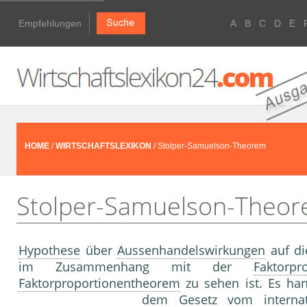
Empfehlungen
A
B
C
D
E
HOME
/
WIRTSCHAFTSLEXIKON
/ Stolper-Samuelson-Theorem
Stolper-Samuelson-Theo
Hypothese
über
Aussenhandelswirkungen
auf di
im Zusammenhang mit der
Faktorpr
Faktorproportionentheorem
zu sehen ist. Es han
dem Gesetz vom intern