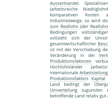
Aussenhandel
. Spezialisi
(arbeitsreiche Niedrigl
komparativen Kosten auf
Industriezweige, so wird d
zum
Reallohn
(der
Reallohn
Bedingungen vollständige
vollzieht sich der Umstr
gesamtwirtschaftlicher
Besc
ist mit der Verschiebung der
Veränderung in der
Vert
Produktionsfaktoren
verbu
Hochlohnländer (arbeit
internationale
Arbeitsteilung
Produktionsfaktor
s
Kapital
(
Land bedingt der Über
Umverteilung
zugunsten
betreffende Land relativ gut 