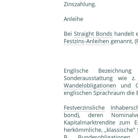
Zinszahlung.
Anleihe
Bei
Straight Bonds
handelt 
Festzins
-
Anleihen
genannt, (
Englische Bezeichnu
Sonderausstattung wie 
Wandelobligationen
und Ob
englischen Sprachraum die 
Festverzinsliche
Inhabersc
bond), deren Nominalv
Kapitalmarktrendite zum Em
herkömmliche, „klassische"
B.
Bundesobligationen