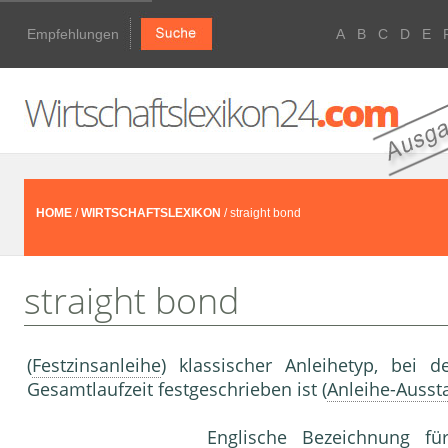
Empfehlungen
A
B
C
D
E
HOME
/
WIRTSCHAFTSLEXIKON
/ straight bond
straight bond
(
Festzinsanleihe
) klassischer Anleihetyp, bei
Gesamtlaufzeit festgeschrieben ist (
Anleihe-Ausst
Englische Bezeichnung f