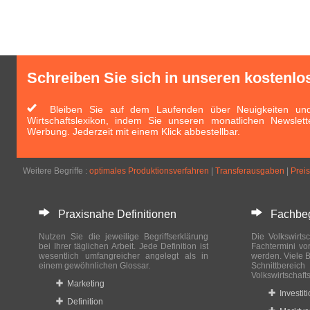
Schreiben Sie sich in unseren kostenlo
Bleiben Sie auf dem Laufenden über Neuigkeiten und 
Wirtschaftslexikon, indem Sie unseren monatlichen Newslett
Werbung. Jederzeit mit einem Klick abbestellbar.
Weitere Begriffe :
optimales Produktionsverfahren
|
Transferausgaben
|
Preis
Praxisnahe Definitionen
Fachbegri
Nutzen Sie die jeweilige Begriffserklärung
Die Volkswirtsc
bei Ihrer täglichen Arbeit. Jede Definition ist
Fachtermini vo
wesentlich umfangreicher angelegt als in
werden. Viele B
einem gewöhnlichen Glossar.
Schnittberei
Volkswirtschaft
Marketing
Investit
Definition