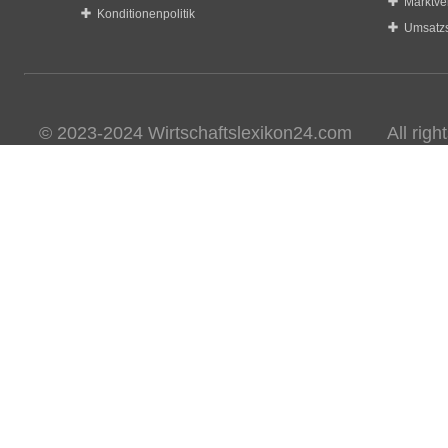
Marktve
Konditionenpolitik
Umsatzs
© 2023-2024 Wirtschaftslexikon24.com All rights