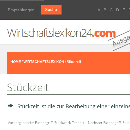
Empfehlungen
A
B
C
D
E
HOME
/
WIRTSCHAFTSLEXIKON
/ Stückzeit
Stückzeit
Stückzeit ist die zur Bearbeitung einer einzel
Vorhergehender Fachbegriff:
Stückwerk-Technik
| Nächster Fachbegriff:
Stüc