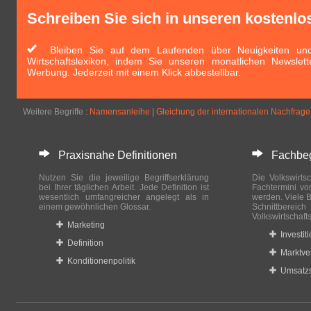
Schreiben Sie sich in unseren kostenlo
Bleiben Sie auf dem Laufenden über Neuigkeiten und 
Wirtschaftslexikon, indem Sie unseren monatlichen Newslett
Werbung. Jederzeit mit einem Klick abbestellbar.
Weitere Begriffe :
Namensanleihe
|
Gleichung der internationalen Nachfrage
Praxisnahe Definitionen
Fachbegri
Nutzen Sie die jeweilige Begriffserklärung
Die Volkswirtsc
bei Ihrer täglichen Arbeit. Jede Definition ist
Fachtermini vo
wesentlich umfangreicher angelegt als in
werden. Viele B
einem gewöhnlichen Glossar.
Schnittberei
Volkswirtschaft
Marketing
Investit
Definition
Marktve
Konditionenpolitik
Umsatzs